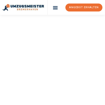
ANGEBOT ERHALTEN
UMZUGSMEISTER
SCHRÖDER
Umzug
Bremerhaven
Angus
Ihr Umzug Bremerhaven Angus kann so einfach sein! Erleben Sie
unseren
erstklassigen Service
und sichern Sie sich die
besten
Preise in Bremerhaven
.
Jetzt Ihr individuelles Angebot anfordern und den ersten