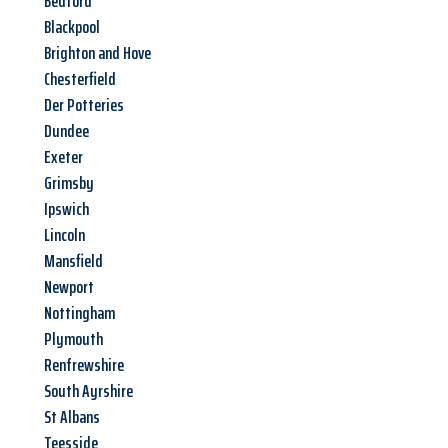
Bedford
Blackpool
Brighton and Hove
Chesterfield
Der Potteries
Dundee
Exeter
Grimsby
Ipswich
Lincoln
Mansfield
Newport
Nottingham
Plymouth
Renfrewshire
South Ayrshire
St Albans
Teesside