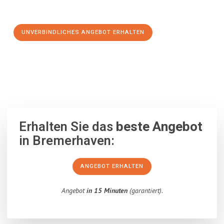
Schritt zu einem stressfreien Umzug nach Angus machen:
UNVERBINDLICHES ANGEBOT ERHALTEN
100% unverbindlich
– Garantiert eine Antwort
innerhalb von 15
Minuten
.
Erhalten Sie das
beste Angebot
in Bremerhaven:
ANGEBOT ERHALTEN
Angebot
in 15 Minuten
(garantiert).