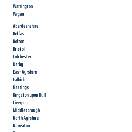
Warrington
Wigan
Aberdeenshire
Belfast
Bolton
Bristol
Colchester
Derby
East Ayrshire
Falkirk
Hastings
Kingston upon Hull
Liverpool
Middlesbrough
North Ayrshire
Nuneaton