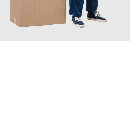
JETZT ANFRAGEN
Erleben Sie mit Umzugsmeister Schröder Bremerhaven, wie
einfach und stressfrei Ihr Umzug Bremerhaven Angus
sein
kann. Unser Expertenteam steht bereit, um Ihnen einen
reibungslosen Übergang in Ihr neues Zuhause zu garantieren.