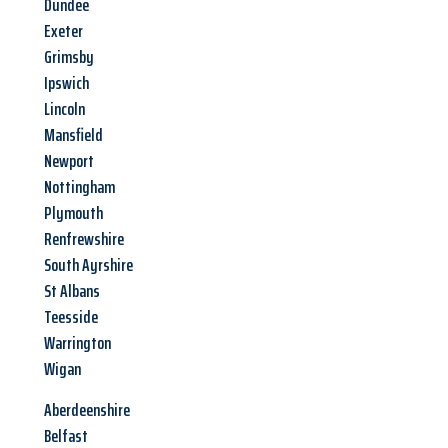
Dundee
Exeter
Grimsby
Ipswich
Lincoln
Mansfield
Newport
Nottingham
Plymouth
Renfrewshire
South Ayrshire
St Albans
Teesside
Warrington
Wigan
Aberdeenshire
Belfast