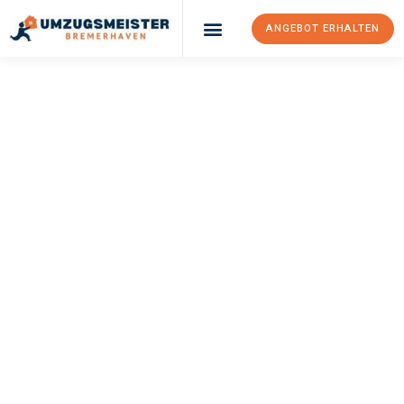
ANGEBOT ERHALTEN
UMZUGSMEISTER
SCHRÖDER
Umzug
Bremerhaven
Manchester
Ihr Umzug Bremerhaven Manchester kann so einfach sein!
Erleben Sie unseren
erstklassigen Service
und sichern Sie sich
die
besten Preise in Bremerhaven
.
Jetzt Ihr individuelles Angebot anfordern und den ersten