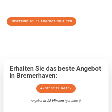
Schritt zu einem stressfreien Umzug nach Manchester
machen:
UNVERBINDLICHES ANGEBOT ERHALTEN
100% unverbindlich
– Garantiert eine Antwort
innerhalb von 15
Minuten
.
Erhalten Sie das
beste Angebot
in Bremerhaven:
ANGEBOT ERHALTEN
Angebot
in 15 Minuten
(garantiert).