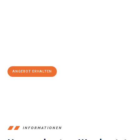
Erleben Sie mit Umzugsmeister Schröder Bremerhaven, wie
einfach und stressfrei Ihr Umzug Bremerhaven
Manchester
sein kann. Unser Expertenteam steht bereit, um Ihnen
einen reibungslosen Übergang in Ihr neues Zuhause zu
garantieren.
Jetzt
unverbindliches Angebot
erhalten &
100€ sparen:
ANGEBOT ERHALTEN
+4915792653384
INFORMATIONEN