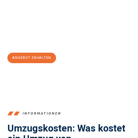
einfach und stressfrei Ihr Umzug Bremerhaven Highland
sein
kann. Unser Expertenteam steht bereit, um Ihnen einen
reibungslosen Übergang in Ihr neues Zuhause zu garantieren.
Jetzt
unverbindliches Angebot
erhalten &
100€ sparen:
ANGEBOT ERHALTEN
+4915792653384
INFORMATIONEN
Umzugskosten: Was kostet