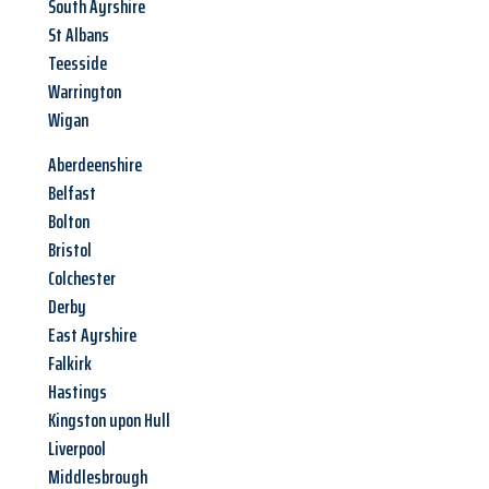
South Ayrshire
St Albans
Teesside
Warrington
Wigan
Aberdeenshire
Belfast
Bolton
Bristol
Colchester
Derby
East Ayrshire
Falkirk
Hastings
Kingston upon Hull
Liverpool
Middlesbrough