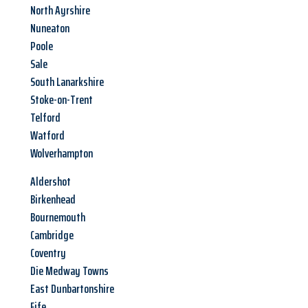
North Ayrshire
Nuneaton
Poole
Sale
South Lanarkshire
Stoke-on-Trent
Telford
Watford
Wolverhampton
Aldershot
Birkenhead
Bournemouth
Cambridge
Coventry
Die Medway Towns
East Dunbartonshire
Fife