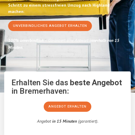
Schritt zu einem stressfreien Umzug nach Highland
machen:
UNVERBINDLICHES ANGEBOT ERHALTEN
100% unverbindlich
– Garantiert eine Antwort
innerhalb von 15
Minuten
.
Erhalten Sie das
beste Angebot
in Bremerhaven:
ANGEBOT ERHALTEN
Angebot
in 15 Minuten
(garantiert).