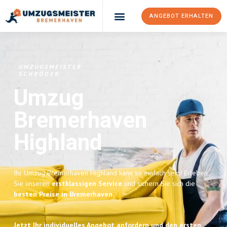
ANGEBOT ERHALTEN
UMZUGSMEISTER
SCHRÖDER
Umzug
Bremerhaven
Highland
Ihr Umzug Bremerhaven Highland kann so einfach sein! Erleben
Sie unseren
erstklassigen Service
und sichern Sie sich die
besten Preise in Bremerhaven
.
Jetzt Ihr individuelles Angebot anfordern und den ersten