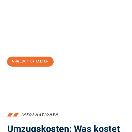
einfach und stressfrei Ihr Umzug Bremerhaven
Warrington
sein kann. Unser Expertenteam steht bereit, um Ihnen
einen reibungslosen Übergang in Ihr neues Zuhause zu
garantieren.
Jetzt
unverbindliches Angebot
erhalten &
100€ sparen:
ANGEBOT ERHALTEN
+4915792653384
INFORMATIONEN
Umzugskosten: Was kostet