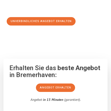
Schritt zu einem stressfreien Umzug nach Warrington
machen:
UNVERBINDLICHES ANGEBOT ERHALTEN
100% unverbindlich
– Garantiert eine Antwort
innerhalb von 15
Minuten
.
Erhalten Sie das
beste Angebot
in Bremerhaven:
ANGEBOT ERHALTEN
Angebot
in 15 Minuten
(garantiert).