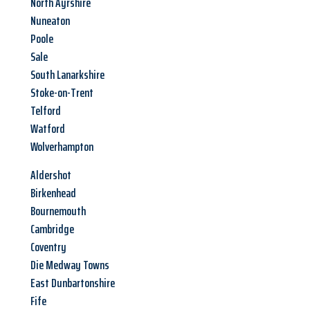
North Ayrshire
Nuneaton
Poole
Sale
South Lanarkshire
Stoke-on-Trent
Telford
Watford
Wolverhampton
Aldershot
Birkenhead
Bournemouth
Cambridge
Coventry
Die Medway Towns
East Dunbartonshire
Fife