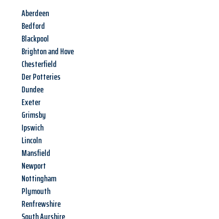
Aberdeen
Bedford
Blackpool
Brighton and Hove
Chesterfield
Der Potteries
Dundee
Exeter
Grimsby
Ipswich
Lincoln
Mansfield
Newport
Nottingham
Plymouth
Renfrewshire
South Ayrshire