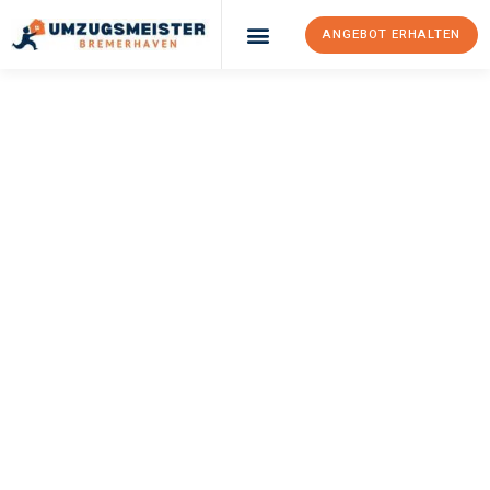
ANGEBOT ERHALTEN
UMZUGSMEISTER
SCHRÖDER
Umzug
Bremerhaven
Warrington
Ihr Umzug Bremerhaven Warrington kann so einfach sein!
Erleben Sie unseren
erstklassigen Service
und sichern Sie sich
die
besten Preise in Bremerhaven
.
Jetzt Ihr individuelles Angebot anfordern und den ersten