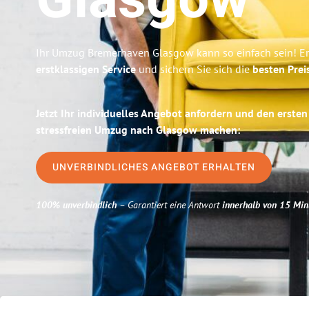
Glasgow
Ihr Umzug Bremerhaven Glasgow kann so einfach sein! Er
erstklassigen Service
und sichern Sie sich die
besten Prei
Jetzt Ihr individuelles Angebot anfordern und den ersten
stressfreien Umzug nach Glasgow machen:
UNVERBINDLICHES ANGEBOT ERHALTEN
100% unverbindlich
– Garantiert eine Antwort
innerhalb von 15 Min