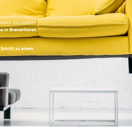
leben Sie unseren
se in Bremerhaven
.
 Schritt zu einem
uten
.