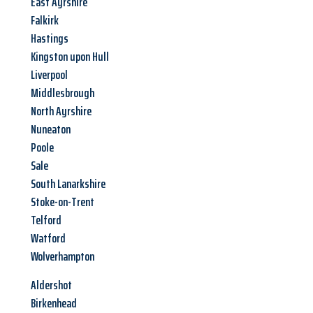
East Ayrshire
Falkirk
Hastings
Kingston upon Hull
Liverpool
Middlesbrough
North Ayrshire
Nuneaton
Poole
Sale
South Lanarkshire
Stoke-on-Trent
Telford
Watford
Wolverhampton
Aldershot
Birkenhead