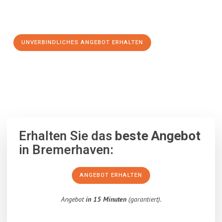
Schritt zu einem stressfreien Umzug nach Doncaster
machen:
UNVERBINDLICHES ANGEBOT ERHALTEN
100% unverbindlich
– Garantiert eine Antwort
innerhalb von 15
Minuten
.
Erhalten Sie das
beste Angebot
in Bremerhaven:
ANGEBOT ERHALTEN
Angebot
in 15 Minuten
(garantiert).