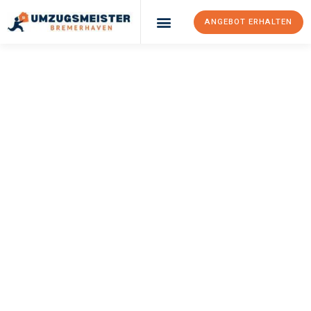
ANGEBOT ERHALTEN
UMZUGSMEISTER
SCHRÖDER
Umzug
Bremerhaven
Doncaster
Ihr Umzug Bremerhaven Doncaster kann so einfach sein! Erleben
Sie unseren
erstklassigen Service
und sichern Sie sich die
besten Preise in Bremerhaven
.
Jetzt Ihr individuelles Angebot anfordern und den ersten