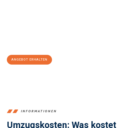
einfach und stressfrei Ihr Umzug Bremerhaven
Doncaster
sein kann. Unser Expertenteam steht bereit, um Ihnen
einen reibungslosen Übergang in Ihr neues Zuhause zu
garantieren.
Jetzt
unverbindliches Angebot
erhalten &
100€ sparen:
ANGEBOT ERHALTEN
+4915792653384
INFORMATIONEN
Umzugskosten: Was kostet