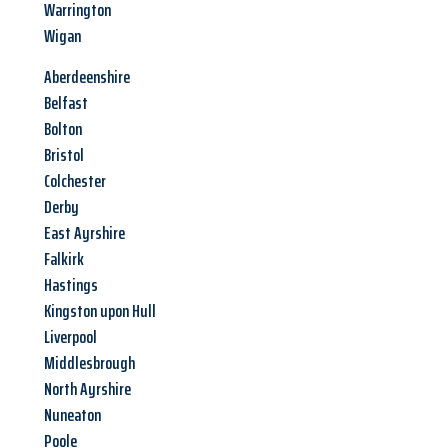
Warrington
Wigan
Aberdeenshire
Belfast
Bolton
Bristol
Colchester
Derby
East Ayrshire
Falkirk
Hastings
Kingston upon Hull
Liverpool
Middlesbrough
North Ayrshire
Nuneaton
Poole