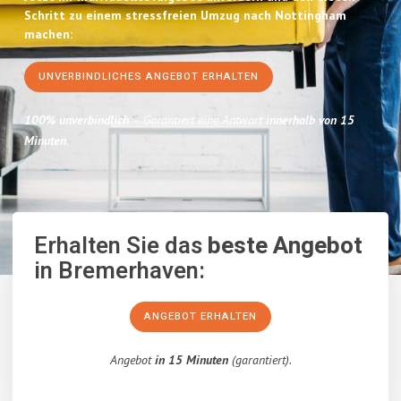
Schritt zu einem stressfreien Umzug nach Nottingham
machen:
UNVERBINDLICHES ANGEBOT ERHALTEN
100% unverbindlich
– Garantiert eine Antwort
innerhalb von 15
Minuten
.
Erhalten Sie das
beste Angebot
in Bremerhaven:
ANGEBOT ERHALTEN
Angebot
in 15 Minuten
(garantiert).