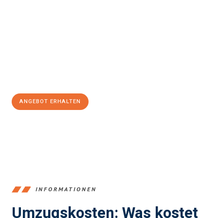
einfach und stressfrei Ihr Umzug Bremerhaven
Nottingham
sein kann. Unser Expertenteam steht bereit, um
Ihnen einen reibungslosen Übergang in Ihr neues Zuhause zu
garantieren.
Jetzt
unverbindliches Angebot
erhalten &
100€ sparen:
ANGEBOT ERHALTEN
+4915792653384
INFORMATIONEN
Umzugskosten: Was kostet