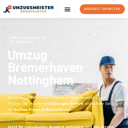
ANGEBOT ERHALTEN
UMZUGSMEISTER
SCHRÖDER
Umzug
Bremerhaven
Nottingham
Ihr Umzug Bremerhaven Nottingham kann so einfach sein!
Erleben Sie unseren
erstklassigen Service
und sichern Sie sich
die
besten Preise in Bremerhaven
.
Jetzt Ihr individuelles Angebot anfordern und den ersten