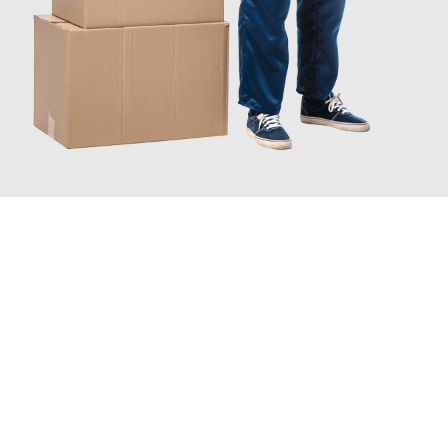
JETZT ANFRAGEN
Erleben Sie mit Umzugsmeister Schröder Bremerhaven, wie
einfach und stressfrei Ihr Umzug Bremerhaven Belgien
sein
kann. Unser Expertenteam steht bereit, um Ihnen einen
reibungslosen Übergang in Ihr neues Zuhause zu garantieren.