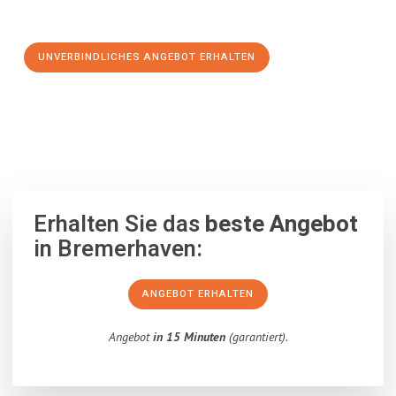
Schritt zu einem stressfreien Umzug nach Belgien machen:
UNVERBINDLICHES ANGEBOT ERHALTEN
100% unverbindlich
– Garantiert eine Antwort
innerhalb von 15
Minuten
.
Erhalten Sie das
beste Angebot
in Bremerhaven:
ANGEBOT ERHALTEN
Angebot
in 15 Minuten
(garantiert).