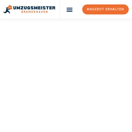
ANGEBOT ERHALTEN
UMZUGSMEISTER
SCHRÖDER
Umzug
Bremerhaven
Belgien
Ihr Umzug Bremerhaven Belgien kann so einfach sein! Erleben
Sie unseren
erstklassigen Service
und sichern Sie sich die
besten Preise in Bremerhaven
.
Jetzt Ihr individuelles Angebot anfordern und den ersten