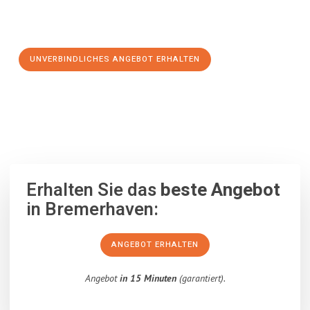
Schritt zu einem stressfreien Umzug nach Schaerbeek
machen:
UNVERBINDLICHES ANGEBOT ERHALTEN
100% unverbindlich
– Garantiert eine Antwort
innerhalb von 15
Minuten
.
Erhalten Sie das
beste Angebot
in Bremerhaven:
ANGEBOT ERHALTEN
Angebot
in 15 Minuten
(garantiert).