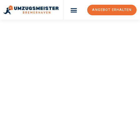
ANGEBOT ERHALTEN
UMZUGSMEISTER
SCHRÖDER
Umzug
Bremerhaven
Schaerbeek
Ihr Umzug Bremerhaven Schaerbeek kann so einfach sein!
Erleben Sie unseren
erstklassigen Service
und sichern Sie sich
die
besten Preise in Bremerhaven
.
Jetzt Ihr individuelles Angebot anfordern und den ersten