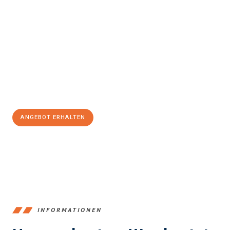
Erleben Sie mit Umzugsmeister Schröder Bremerhaven, wie
einfach und stressfrei Ihr Umzug Bremerhaven
Schaerbeek
sein kann. Unser Expertenteam steht bereit, um Ihnen
einen reibungslosen Übergang in Ihr neues Zuhause zu
garantieren.
Jetzt
unverbindliches Angebot
erhalten &
100€ sparen:
ANGEBOT ERHALTEN
+4915792653384
INFORMATIONEN