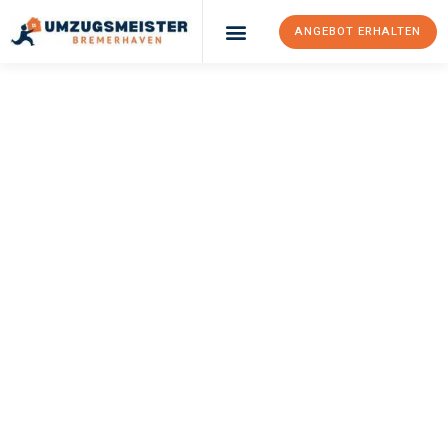
ANGEBOT ERHALTEN
UMZUGSMEISTER
SCHRÖDER
Umzug
Bremerhaven
Zabrze
Ihr Umzug Bremerhaven Zabrze kann so einfach sein! Erleben
Sie unseren
erstklassigen Service
und sichern Sie sich die
besten Preise in Bremerhaven
.
Jetzt Ihr individuelles Angebot anfordern und den ersten