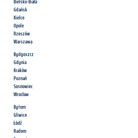
Bielsko-Biała
Gdańsk
Kielce
Opole
Rzeszów
Warszawa
Bydgoszcz
Gdynia
Kraków
Poznań
Sosnowiec
Wrocław
Bytom
Gliwice
Łódź
Radom