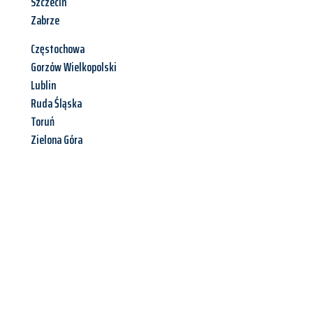
Szczecin
Zabrze
Częstochowa
Gorzów Wielkopolski
Lublin
Ruda Śląska
Toruń
Zielona Góra
Jetzt anfragen &
Angebot
mit Best-Preis
erhalten!
Schicken Sie uns jetzt Ihre unverbindliche Anfrage und sichern