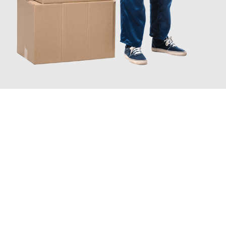
JETZT ANFRAGEN
Erleben Sie mit Umzugsmeister Schröder Bremerhaven, wie
einfach und stressfrei Ihr Umzug Bremerhaven Zabrze
sein
kann. Unser Expertenteam steht bereit, um Ihnen einen
reibungslosen Übergang in Ihr neues Zuhause zu garantieren.