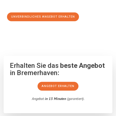
Schritt zu einem stressfreien Umzug nach Zabrze machen:
UNVERBINDLICHES ANGEBOT ERHALTEN
100% unverbindlich
– Garantiert eine Antwort
innerhalb von 15
Minuten
.
Erhalten Sie das
beste Angebot
in Bremerhaven:
ANGEBOT ERHALTEN
Angebot
in 15 Minuten
(garantiert).