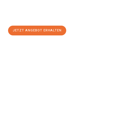
Sie sich Ihr
individuelles Umzugsangebot für Ihr Anliegen in
Bremerhaven
zum Best-Preis! Nutzen Sie die Gelegenheit für
einen
stressfreien Umzug
mit maximalem Komfort:
JETZT ANGEBOT ERHALTEN