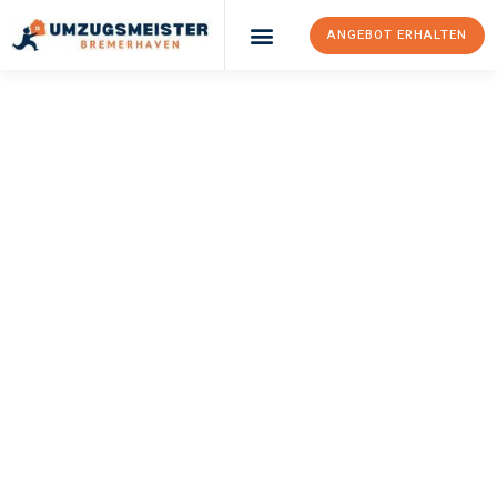
ANGEBOT ERHALTEN
UMZUGSMEISTER
SCHRÖDER
Umzug
Bremerhaven
Bielsko-Biała
Ihr Umzug Bremerhaven Bielsko-Biała kann so einfach sein!
Erleben Sie unseren
erstklassigen Service
und sichern Sie sich
die
besten Preise in Bremerhaven
.
Jetzt Ihr individuelles Angebot anfordern und den ersten