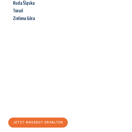
Ruda Śląska
Toruń
Zielona Góra
Jetzt anfragen &
Angebot
mit Best-Preis
erhalten!
Schicken Sie uns jetzt Ihre unverbindliche Anfrage und sichern
Sie sich Ihr
individuelles Umzugsangebot für Ihr Anliegen in
Bremerhaven
zum Best-Preis! Nutzen Sie die Gelegenheit für
einen
stressfreien Umzug
mit maximalem Komfort:
JETZT ANGEBOT ERHALTEN