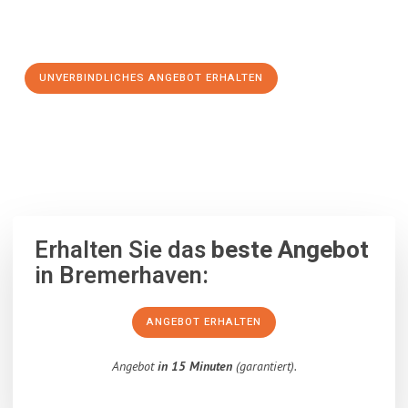
Schritt zu einem stressfreien Umzug nach Bielsko-Biała
machen:
UNVERBINDLICHES ANGEBOT ERHALTEN
100% unverbindlich
– Garantiert eine Antwort
innerhalb von 15
Minuten
.
Erhalten Sie das
beste Angebot
in Bremerhaven:
ANGEBOT ERHALTEN
Angebot
in 15 Minuten
(garantiert).