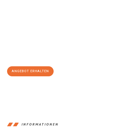
Erleben Sie mit Umzugsmeister Schröder Bremerhaven, wie
einfach und stressfrei Ihr Umzug Bremerhaven Bielsko-
Biała
sein kann. Unser Expertenteam steht bereit, um Ihnen einen
reibungslosen Übergang in Ihr neues Zuhause zu garantieren.
Jetzt
unverbindliches Angebot
erhalten &
100€ sparen:
ANGEBOT ERHALTEN
+4915792653384
INFORMATIONEN