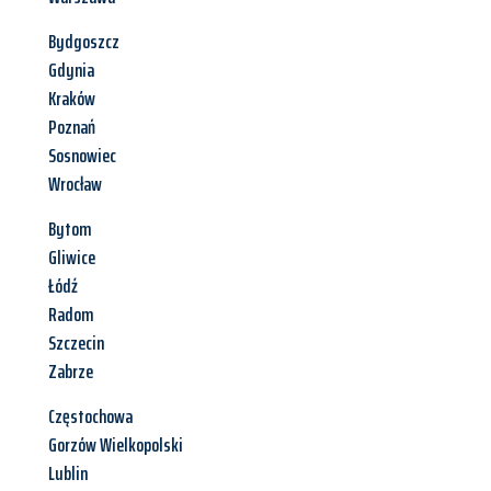
Bydgoszcz
Gdynia
Kraków
Poznań
Sosnowiec
Wrocław
Bytom
Gliwice
Łódź
Radom
Szczecin
Zabrze
Częstochowa
Gorzów Wielkopolski
Lublin