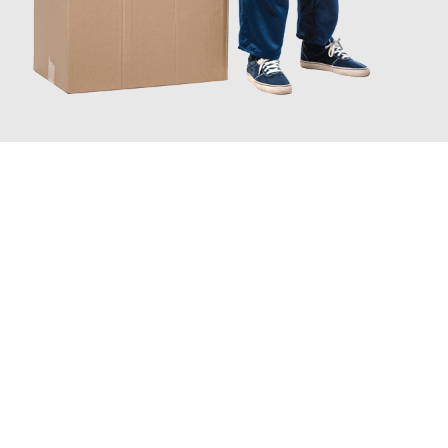
JETZT ANFRAGEN
Erleben Sie mit Umzugsmeister Schröder Bremerhaven, wie
einfach und stressfrei Ihr Umzug Bremerhaven Ostrau
sein
kann. Unser Expertenteam steht bereit, um Ihnen einen
reibungslosen Übergang in Ihr neues Zuhause zu garantieren.