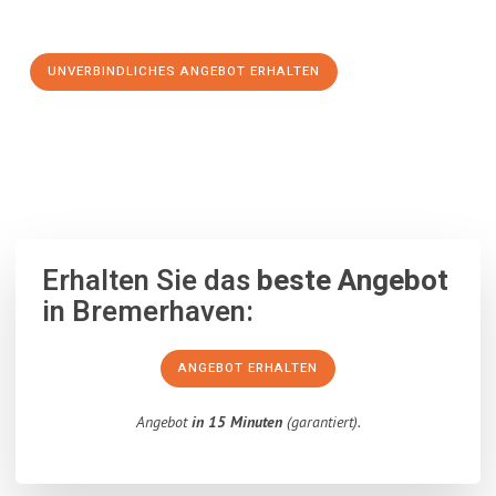
Schritt zu einem stressfreien Umzug nach Ostrau machen:
UNVERBINDLICHES ANGEBOT ERHALTEN
100% unverbindlich
– Garantiert eine Antwort
innerhalb von 15
Minuten
.
Erhalten Sie das
beste Angebot
in Bremerhaven:
ANGEBOT ERHALTEN
Angebot
in 15 Minuten
(garantiert).