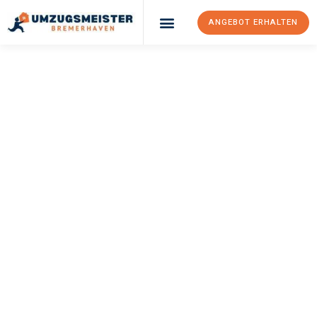
ANGEBOT ERHALTEN
UMZUGSMEISTER
SCHRÖDER
Umzug
Bremerhaven
Ostrau
Ihr Umzug Bremerhaven Ostrau kann so einfach sein! Erleben Sie
unseren
erstklassigen Service
und sichern Sie sich die
besten
Preise in Bremerhaven
.
Jetzt Ihr individuelles Angebot anfordern und den ersten