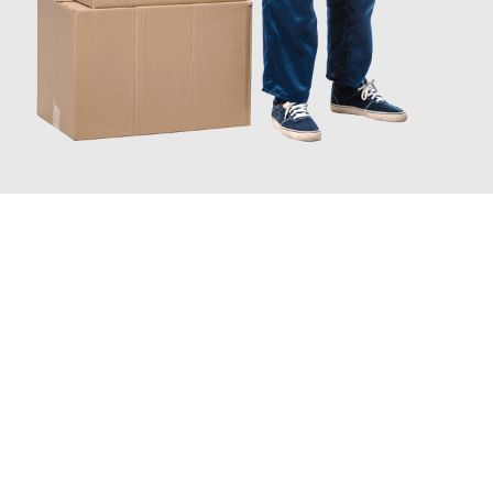
JETZT ANFRAGEN
Erleben Sie mit Umzugsmeister Schröder Bremerhaven, wie
einfach und stressfrei Ihr Umzug Bremerhaven Olmütz
sein
kann. Unser Expertenteam steht bereit, um Ihnen einen
reibungslosen Übergang in Ihr neues Zuhause zu garantieren.