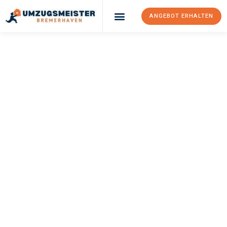
ANGEBOT ERHALTEN
UMZUGSMEISTER
SCHRÖDER
Umzug
Bremerhaven
Olmütz
Ihr Umzug Bremerhaven Olmütz kann so einfach sein! Erleben
Sie unseren
erstklassigen Service
und sichern Sie sich die
besten Preise in Bremerhaven
.
Jetzt Ihr individuelles Angebot anfordern und den ersten