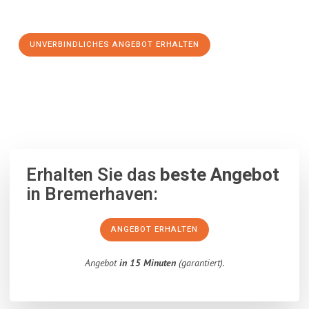
Schritt zu einem stressfreien Umzug nach Olmütz machen:
UNVERBINDLICHES ANGEBOT ERHALTEN
100% unverbindlich
– Garantiert eine Antwort
innerhalb von 15
Minuten
.
Erhalten Sie das
beste Angebot
in Bremerhaven:
ANGEBOT ERHALTEN
Angebot
in 15 Minuten
(garantiert).