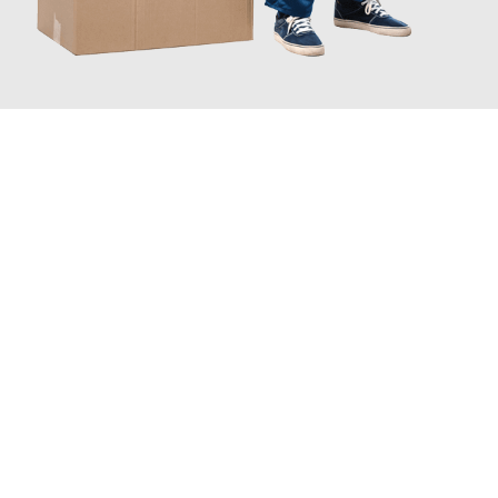
JETZT ANFRAGEN
Erleben Sie mit Umzugsmeister Schröder Bremerhaven, wie
einfach und stressfrei Ihr Umzug Bremerhaven Tychy
sein
kann. Unser Expertenteam steht bereit, um Ihnen einen
reibungslosen Übergang in Ihr neues Zuhause zu garantieren.
Jetzt
unverbindliches Angebot
erhalten &
100€ sparen: