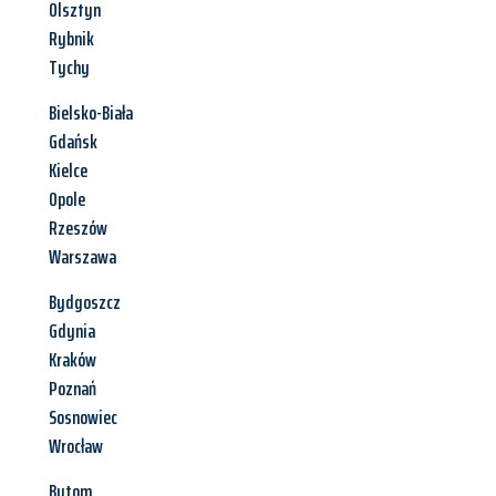
Olsztyn
Rybnik
Tychy
Bielsko-Biała
Gdańsk
Kielce
Opole
Rzeszów
Warszawa
Bydgoszcz
Gdynia
Kraków
Poznań
Sosnowiec
Wrocław
Bytom