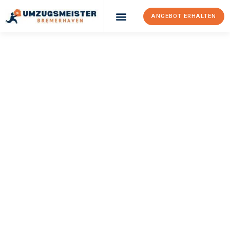
ANGEBOT ERHALTEN
UMZUGSMEISTER
SCHRÖDER
Umzug
Bremerhaven
Tychy
Ihr Umzug Bremerhaven Tychy kann so einfach sein! Erleben Sie
unseren
erstklassigen Service
und sichern Sie sich die
besten
Preise in Bremerhaven
.
Jetzt Ihr individuelles Angebot anfordern und den ersten
Schritt zu einem stressfreien Umzug nach Tychy machen: