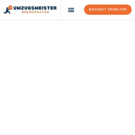
ANGEBOT ERHALTEN
UMZUGSMEISTER
SCHRÖDER
Umzug
Bremerhaven
Rzeszów
Ihr Umzug Bremerhaven Rzeszów kann so einfach sein! Erleben
Sie unseren
erstklassigen Service
und sichern Sie sich die
besten Preise in Bremerhaven
.
Jetzt Ihr individuelles Angebot anfordern und den ersten