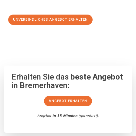
Schritt zu einem stressfreien Umzug nach Rzeszów machen:
UNVERBINDLICHES ANGEBOT ERHALTEN
100% unverbindlich
– Garantiert eine Antwort
innerhalb von 15
Minuten
.
Erhalten Sie das
beste Angebot
in Bremerhaven:
ANGEBOT ERHALTEN
Angebot
in 15 Minuten
(garantiert).