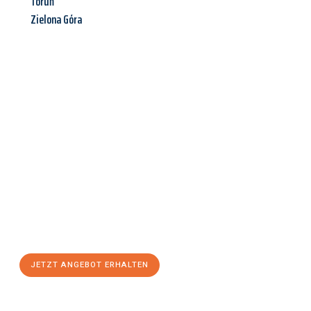
Toruń
Zielona Góra
Jetzt anfragen &
Angebot
mit Best-Preis
erhalten!
Schicken Sie uns jetzt Ihre unverbindliche Anfrage und sichern
Sie sich Ihr
individuelles Umzugsangebot für Ihr Anliegen in
Bremerhaven
zum Best-Preis! Nutzen Sie die Gelegenheit für
einen
stressfreien Umzug
mit maximalem Komfort:
JETZT ANGEBOT ERHALTEN