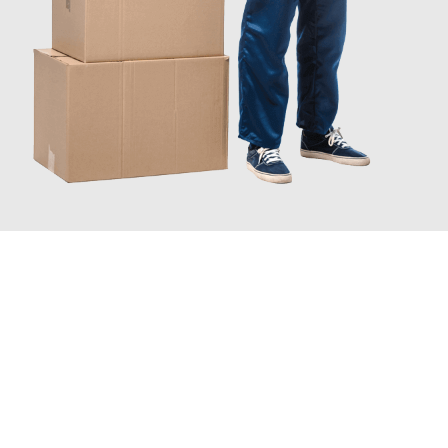
JETZT ANFRAGEN
Erleben Sie mit Umzugsmeister Schröder Bremerhaven, wie
einfach und stressfrei Ihr Umzug Bremerhaven Rzeszów
sein