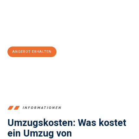
kann. Unser Expertenteam steht bereit, um Ihnen einen
reibungslosen Übergang in Ihr neues Zuhause zu garantieren.
Jetzt
unverbindliches Angebot
erhalten &
100€ sparen:
ANGEBOT ERHALTEN
+4915792653384
INFORMATIONEN
Umzugskosten: Was kostet
ein Umzug von