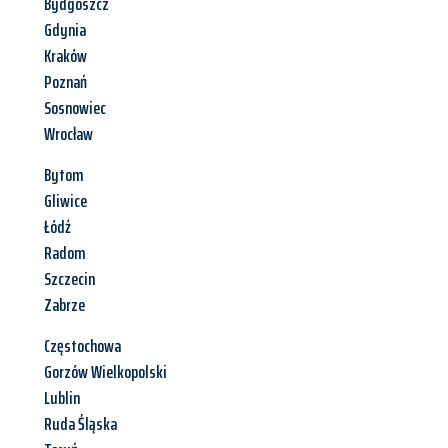
Bydgoszcz
Gdynia
Kraków
Poznań
Sosnowiec
Wrocław
Bytom
Gliwice
Łódź
Radom
Szczecin
Zabrze
Częstochowa
Gorzów Wielkopolski
Lublin
Ruda Śląska