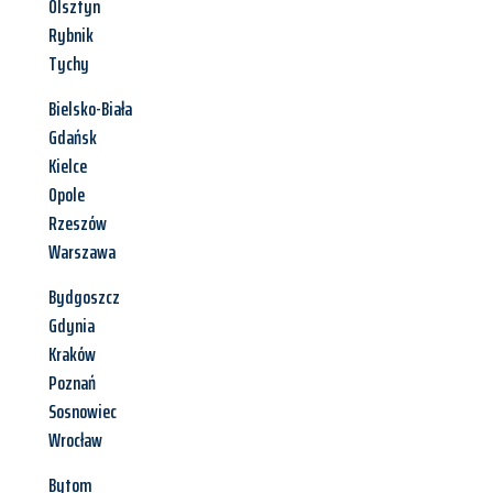
Olsztyn
Rybnik
Tychy
Bielsko-Biała
Gdańsk
Kielce
Opole
Rzeszów
Warszawa
Bydgoszcz
Gdynia
Kraków
Poznań
Sosnowiec
Wrocław
Bytom