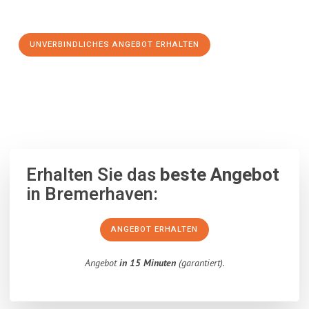
Schritt zu einem stressfreien Umzug nach Olsztyn machen:
UNVERBINDLICHES ANGEBOT ERHALTEN
100% unverbindlich
– Garantiert eine Antwort
innerhalb von 15
Minuten
.
Erhalten Sie das
beste Angebot
in Bremerhaven:
ANGEBOT ERHALTEN
Angebot
in 15 Minuten
(garantiert).