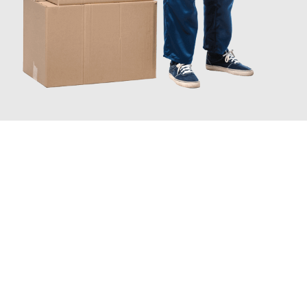
JETZT ANFRAGEN
Erleben Sie mit Umzugsmeister Schröder Bremerhaven, wie
einfach und stressfrei Ihr Umzug Bremerhaven Olsztyn
sein
kann. Unser Expertenteam steht bereit, um Ihnen einen
reibungslosen Übergang in Ihr neues Zuhause zu garantieren.