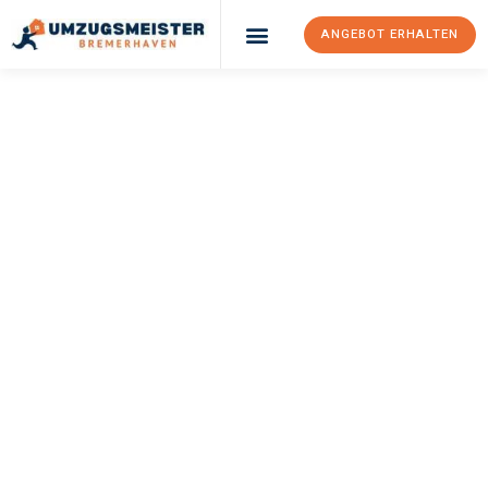
ANGEBOT ERHALTEN
UMZUGSMEISTER
SCHRÖDER
Umzug
Bremerhaven
Olsztyn
Ihr Umzug Bremerhaven Olsztyn kann so einfach sein! Erleben
Sie unseren
erstklassigen Service
und sichern Sie sich die
besten Preise in Bremerhaven
.
Jetzt Ihr individuelles Angebot anfordern und den ersten