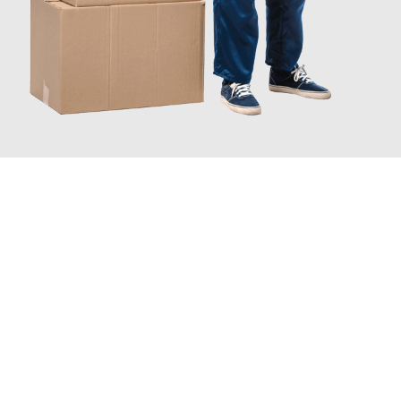
JETZT ANFRAGEN
Erleben Sie mit Umzugsmeister Schröder Bremerhaven, wie
einfach und stressfrei Ihr Umzug Bremerhaven Leoben
sein
kann. Unser Expertenteam steht bereit, um Ihnen einen
reibungslosen Übergang in Ihr neues Zuhause zu garantieren.