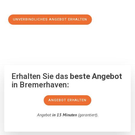
Schritt zu einem stressfreien Umzug nach Leoben machen:
UNVERBINDLICHES ANGEBOT ERHALTEN
100% unverbindlich
– Garantiert eine Antwort
innerhalb von 15
Minuten
.
Erhalten Sie das
beste Angebot
in Bremerhaven:
ANGEBOT ERHALTEN
Angebot
in 15 Minuten
(garantiert).