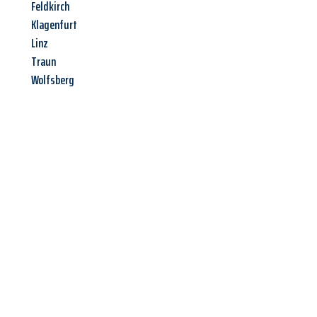
Feldkirch
Klagenfurt
Linz
Traun
Wolfsberg
Jetzt anfragen &
Angebot
mit Best-Preis
erhalten!
Schicken Sie uns jetzt Ihre unverbindliche Anfrage und sichern
Sie sich Ihr
individuelles Umzugsangebot für Ihr Anliegen in
Bremerhaven
zum Best-Preis! Nutzen Sie die Gelegenheit für
einen
stressfreien Umzug
mit maximalem Komfort: