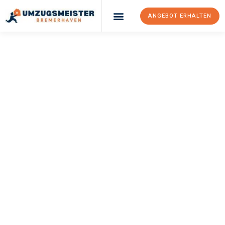
ANGEBOT ERHALTEN
UMZUGSMEISTER
SCHRÖDER
Umzug
Bremerhaven
Leoben
Ihr Umzug Bremerhaven Leoben kann so einfach sein! Erleben
Sie unseren
erstklassigen Service
und sichern Sie sich die
besten Preise in Bremerhaven
.
Jetzt Ihr individuelles Angebot anfordern und den ersten