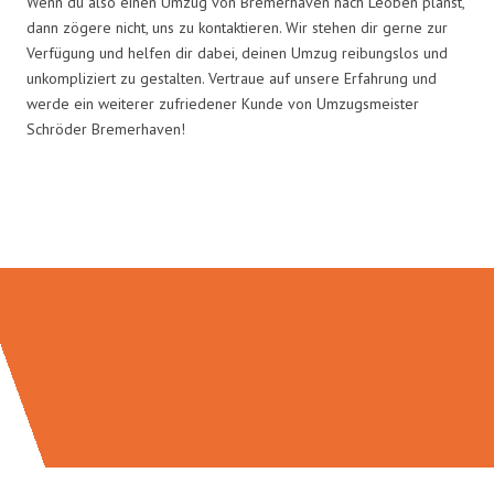
Wenn du also einen Umzug von Bremerhaven nach Leoben planst,
dann zögere nicht, uns zu kontaktieren. Wir stehen dir gerne zur
Verfügung und helfen dir dabei, deinen Umzug reibungslos und
unkompliziert zu gestalten. Vertraue auf unsere Erfahrung und
werde ein weiterer zufriedener Kunde von Umzugsmeister
Schröder Bremerhaven!
Umzugsmeister Schröder in Zahlen: