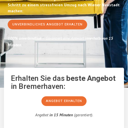
Schritt zu einem stressfreien Umzug nach Wiener Neustadt
machen:
UNVERBINDLICHES ANGEBOT ERHALTEN
100% unverbindlich
– Garantiert eine Antwort
innerhalb von 15
Minuten
.
Erhalten Sie das
beste Angebot
in Bremerhaven:
ANGEBOT ERHALTEN
Angebot
in 15 Minuten
(garantiert).