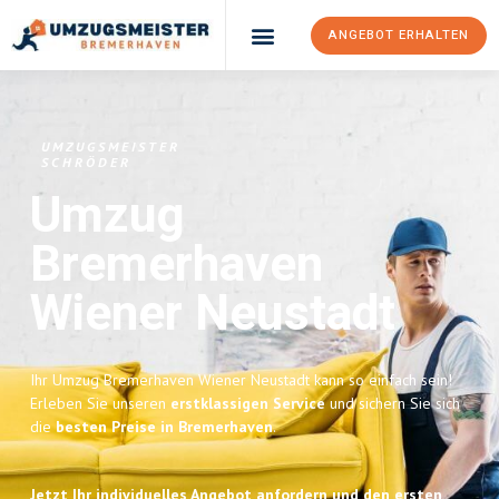
ANGEBOT ERHALTEN
UMZUGSMEISTER
SCHRÖDER
Umzug
Bremerhaven
Wiener Neustadt
Ihr Umzug Bremerhaven Wiener Neustadt kann so einfach sein!
Erleben Sie unseren
erstklassigen Service
und sichern Sie sich
die
besten Preise in Bremerhaven
.
Jetzt Ihr individuelles Angebot anfordern und den ersten