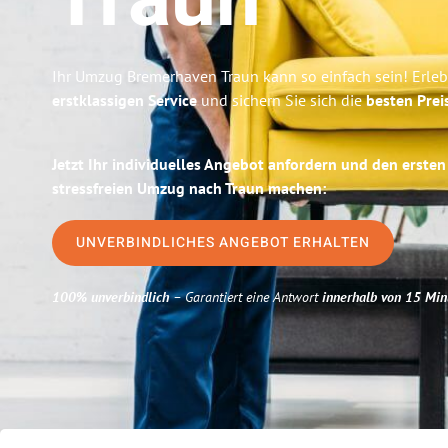
Traun
Ihr Umzug Bremerhaven Traun kann so einfach sein! Erle
erstklassigen Service
und sichern Sie sich die
besten Prei
Jetzt Ihr individuelles Angebot anfordern und den ersten
stressfreien Umzug nach Traun machen:
UNVERBINDLICHES ANGEBOT ERHALTEN
100% unverbindlich
– Garantiert eine Antwort
innerhalb von 15 Min