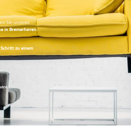
ben Sie unseren
se in Bremerhaven
.
 Schritt zu einem
uten
.