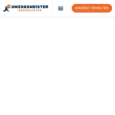
ANGEBOT ERHALTEN
UMZUGSMEISTER
SCHRÖDER
Umzug
Bremerhaven
Maribor
Ihr Umzug Bremerhaven Maribor kann so einfach sein! Erleben
Sie unseren
erstklassigen Service
und sichern Sie sich die
besten Preise in Bremerhaven
.
Jetzt Ihr individuelles Angebot anfordern und den ersten