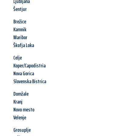
Ljubljana
Šentjur
Brežice
Kamnik
Maribor
Škofja Loka
Celje
Koper/Capodistria
Nova Gorica
Slovenska Bistrica
Domžale
Kranj
Novo mesto
Velenje
Grosuplje