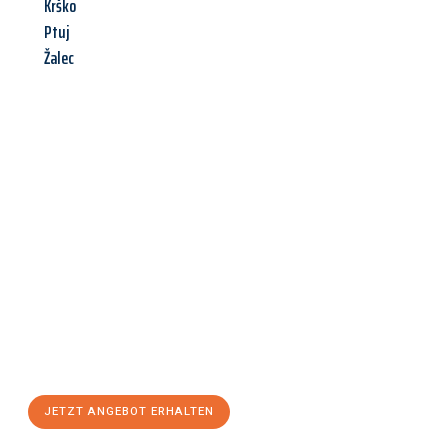
Krško
Ptuj
Žalec
Jetzt anfragen &
Angebot
mit Best-Preis
erhalten!
Schicken Sie uns jetzt Ihre unverbindliche Anfrage und sichern
Sie sich Ihr
individuelles Umzugsangebot für Ihr Anliegen in
Bremerhaven
zum Best-Preis! Nutzen Sie die Gelegenheit für
einen
stressfreien Umzug
mit maximalem Komfort:
JETZT ANGEBOT ERHALTEN