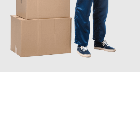
JETZT ANFRAGEN
Erleben Sie mit Umzugsmeister Schröder Bremerhaven, wie
einfach und stressfrei Ihr Umzug Bremerhaven Maribor
sein