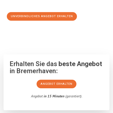
Schritt zu einem stressfreien Umzug nach Maribor machen:
UNVERBINDLICHES ANGEBOT ERHALTEN
100% unverbindlich
– Garantiert eine Antwort
innerhalb von 15
Minuten
.
Erhalten Sie das
beste Angebot
in Bremerhaven:
ANGEBOT ERHALTEN
Angebot
in 15 Minuten
(garantiert).