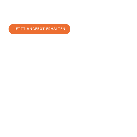
Sie sich Ihr
individuelles Umzugsangebot für Ihr Anliegen in
Bremerhaven
zum Best-Preis! Nutzen Sie die Gelegenheit für
einen
stressfreien Umzug
mit maximalem Komfort:
JETZT ANGEBOT ERHALTEN