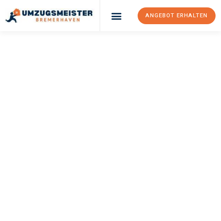
ANGEBOT ERHALTEN
UMZUGSMEISTER
SCHRÖDER
Umzug
Bremerhaven
Krško
Ihr Umzug Bremerhaven Krško kann so einfach sein! Erleben Sie
unseren
erstklassigen Service
und sichern Sie sich die
besten
Preise in Bremerhaven
.
Jetzt Ihr individuelles Angebot anfordern und den ersten
Schritt zu einem stressfreien Umzug nach Krško machen: