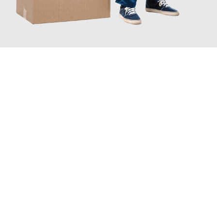
JETZT ANFRAGEN
Erleben Sie mit Umzugsmeister Schröder Bremerhaven, wie
einfach und stressfrei Ihr Umzug Bremerhaven Krško
sein
kann. Unser Expertenteam steht bereit, um Ihnen einen
reibungslosen Übergang in Ihr neues Zuhause zu garantieren.
Jetzt
unverbindliches Angebot
erhalten &
100€ sparen: