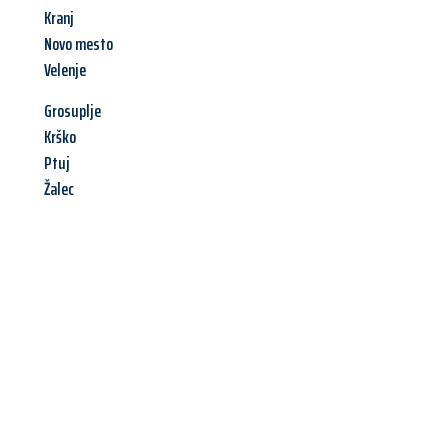
Kranj
Novo mesto
Velenje
Grosuplje
Krško
Ptuj
Žalec
Jetzt anfragen &
Angebot
mit Best-Preis
erhalten!
Schicken Sie uns jetzt Ihre unverbindliche Anfrage und sichern