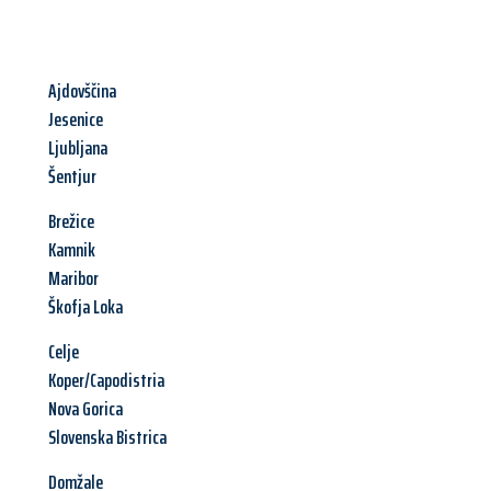
Ajdovščina
Jesenice
Ljubljana
Šentjur
Brežice
Kamnik
Maribor
Škofja Loka
Celje
Koper/Capodistria
Nova Gorica
Slovenska Bistrica
Domžale