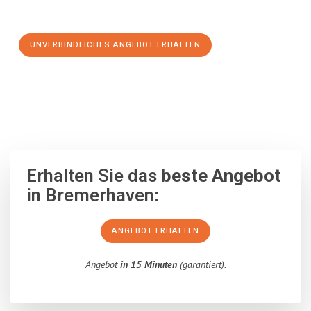
Schritt zu einem stressfreien Umzug nach Venedig machen:
UNVERBINDLICHES ANGEBOT ERHALTEN
100% unverbindlich
– Garantiert eine Antwort
innerhalb von 15
Minuten
.
Erhalten Sie das
beste Angebot
in Bremerhaven:
ANGEBOT ERHALTEN
Angebot
in 15 Minuten
(garantiert).