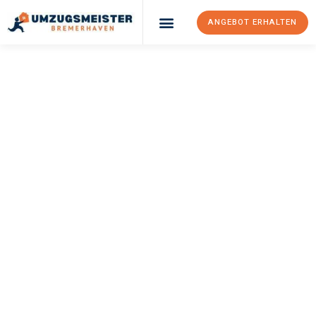
ANGEBOT ERHALTEN
UMZUGSMEISTER
SCHRÖDER
Umzug
Bremerhaven
Venedig
Ihr Umzug Bremerhaven Venedig kann so einfach sein! Erleben
Sie unseren
erstklassigen Service
und sichern Sie sich die
besten Preise in Bremerhaven
.
Jetzt Ihr individuelles Angebot anfordern und den ersten