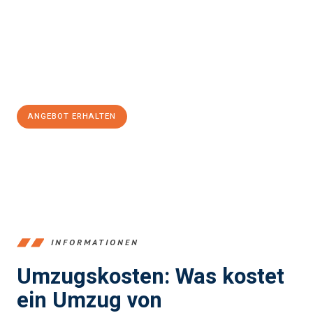
kann. Unser Expertenteam steht bereit, um Ihnen einen
reibungslosen Übergang in Ihr neues Zuhause zu garantieren.
Jetzt
unverbindliches Angebot
erhalten &
100€ sparen:
ANGEBOT ERHALTEN
+4915792653384
INFORMATIONEN
Umzugskosten: Was kostet
ein Umzug von