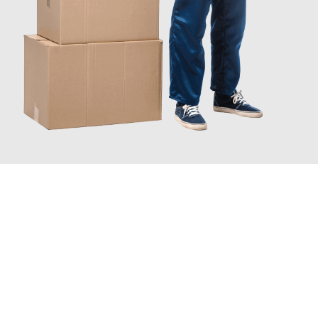
JETZT ANFRAGEN
Erleben Sie mit Umzugsmeister Schröder Bremerhaven, wie
einfach und stressfrei Ihr Umzug Bremerhaven Venedig
sein