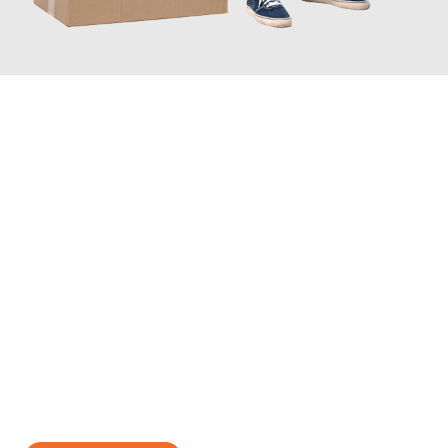
JETZT ANFRAGEN
Erleben Sie mit Umzugsmeister Schröder Bremerhaven, wie
einfach und stressfrei Ihr Umzug Bremerhaven Bari
sein kann.
Unser Expertenteam steht bereit, um Ihnen einen reibungslosen
Übergang in Ihr neues Zuhause zu garantieren.
Jetzt
unverbindliches Angebot
erhalten &
100€ sparen: