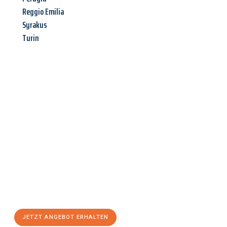
Reggio Emilia
Syrakus
Turin
Jetzt anfragen &
Angebot
mit Best-Preis
erhalten!
Schicken Sie uns jetzt Ihre unverbindliche Anfrage und sichern
Sie sich Ihr
individuelles Umzugsangebot für Ihr Anliegen in
Bremerhaven
zum Best-Preis! Nutzen Sie die Gelegenheit für
einen
stressfreien Umzug
mit maximalem Komfort:
JETZT ANGEBOT ERHALTEN