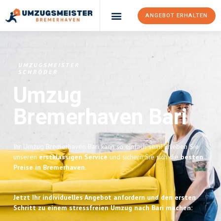
ANGEBOT ERHALTEN
UMZUGSMEISTER
SCHRÖDER
Umzug
Bremerhaven
Bari
Ihr Umzug Bremerhaven Bari kann so einfach sein! Erleben Sie
unseren
erstklassigen Service
und sichern Sie sich die
besten
Preise in Bremerhaven
.
Jetzt Ihr individuelles Angebot anfordern und den ersten
Schritt zu einem stressfreien Umzug nach Bari machen: