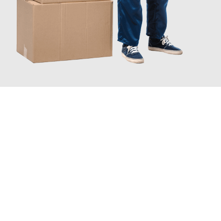
JETZT ANFRAGEN
Erleben Sie mit Umzugsmeister Schröder Bremerhaven, wie
einfach und stressfrei Ihr Umzug Bremerhaven Livorno
sein
kann. Unser Expertenteam steht bereit, um Ihnen einen
reibungslosen Übergang in Ihr neues Zuhause zu garantieren.