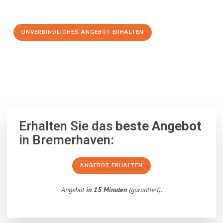
Schritt zu einem stressfreien Umzug nach Livorno machen:
UNVERBINDLICHES ANGEBOT ERHALTEN
100% unverbindlich
– Garantiert eine Antwort
innerhalb von 15
Minuten
.
Erhalten Sie das
beste Angebot
in Bremerhaven:
ANGEBOT ERHALTEN
Angebot
in 15 Minuten
(garantiert).