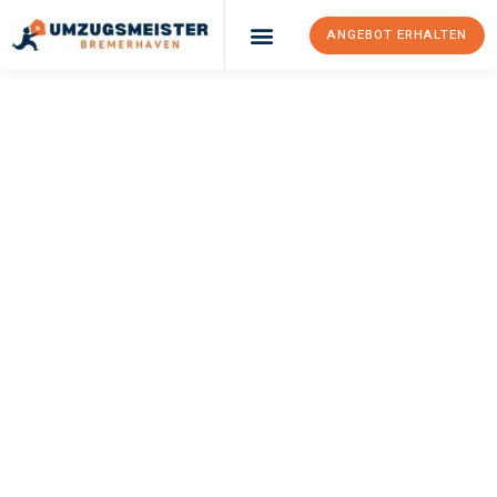
ANGEBOT ERHALTEN
UMZUGSMEISTER
SCHRÖDER
Umzug
Bremerhaven
Livorno
Ihr Umzug Bremerhaven Livorno kann so einfach sein! Erleben
Sie unseren
erstklassigen Service
und sichern Sie sich die
besten Preise in Bremerhaven
.
Jetzt Ihr individuelles Angebot anfordern und den ersten