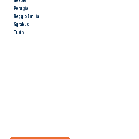
Neapel
Perugia
Reggio Emilia
Syrakus
Turin
Jetzt anfragen &
Angebot
mit Best-Preis
erhalten!
Schicken Sie uns jetzt Ihre unverbindliche Anfrage und sichern
Sie sich Ihr
individuelles Umzugsangebot für Ihr Anliegen in
Bremerhaven
zum Best-Preis! Nutzen Sie die Gelegenheit für
einen
stressfreien Umzug
mit maximalem Komfort: