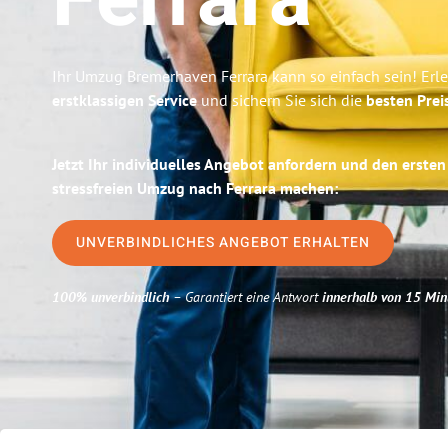
Ferrara
Ihr Umzug Bremerhaven Ferrara kann so einfach sein! Erl
erstklassigen Service
und sichern Sie sich die
besten Prei
Jetzt Ihr individuelles Angebot anfordern und den ersten
stressfreien Umzug nach Ferrara machen:
UNVERBINDLICHES ANGEBOT ERHALTEN
100% unverbindlich
– Garantiert eine Antwort
innerhalb von 15 Min