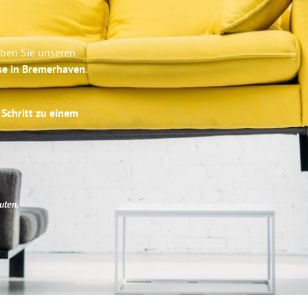
eben Sie unseren
se in Bremerhaven
.
 Schritt zu einem
uten
.