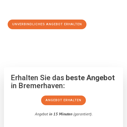
Schritt zu einem stressfreien Umzug nach Stuttgart
machen:
UNVERBINDLICHES ANGEBOT ERHALTEN
100% unverbindlich
– Garantiert eine Antwort
innerhalb von 15
Minuten
.
Erhalten Sie das
beste Angebot
in Bremerhaven:
ANGEBOT ERHALTEN
Angebot
in 15 Minuten
(garantiert).