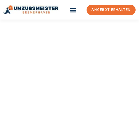
ANGEBOT ERHALTEN
UMZUGSMEISTER
SCHRÖDER
Umzug
Bremerhaven
Stuttgart
Ihr Umzug Bremerhaven Stuttgart kann so einfach sein! Erleben
Sie unseren
erstklassigen Service
und sichern Sie sich die
besten Preise in Bremerhaven
.
Jetzt Ihr individuelles Angebot anfordern und den ersten