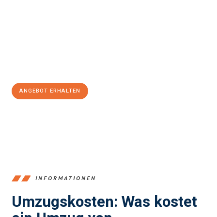
einfach und stressfrei Ihr Umzug Bremerhaven Stuttgart
sein
kann. Unser Expertenteam steht bereit, um Ihnen einen
reibungslosen Übergang in Ihr neues Zuhause zu garantieren.
Jetzt
unverbindliches Angebot
erhalten &
100€ sparen:
ANGEBOT ERHALTEN
+4915792653384
INFORMATIONEN
Umzugskosten: Was kostet