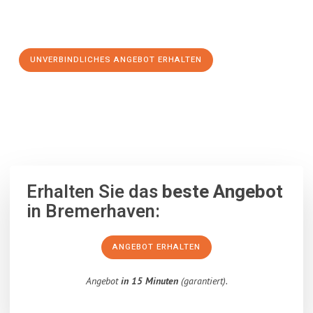
Schritt zu einem stressfreien Umzug nach Potsdam
machen:
UNVERBINDLICHES ANGEBOT ERHALTEN
100% unverbindlich
– Garantiert eine Antwort
innerhalb von 15
Minuten
.
Erhalten Sie das
beste Angebot
in Bremerhaven:
ANGEBOT ERHALTEN
Angebot
in 15 Minuten
(garantiert).