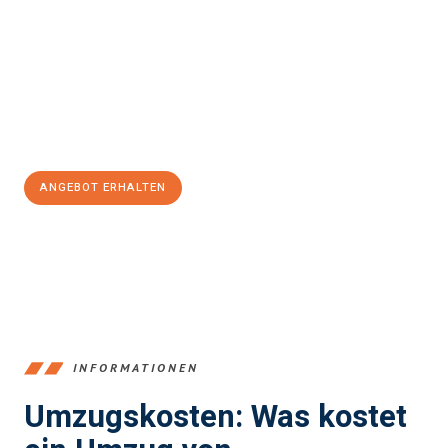
einfach und stressfrei Ihr Umzug Bremerhaven Potsdam
sein
kann. Unser Expertenteam steht bereit, um Ihnen einen
reibungslosen Übergang in Ihr neues Zuhause zu garantieren.
Jetzt
unverbindliches Angebot
erhalten &
100€ sparen:
ANGEBOT ERHALTEN
+4915792653384
INFORMATIONEN
Umzugskosten: Was kostet