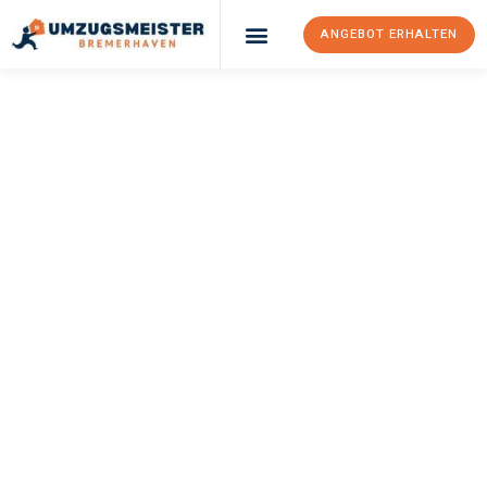
ANGEBOT ERHALTEN
UMZUGSMEISTER
SCHRÖDER
Umzug
Bremerhaven
Potsdam
Ihr Umzug Bremerhaven Potsdam kann so einfach sein! Erleben
Sie unseren
erstklassigen Service
und sichern Sie sich die
besten Preise in Bremerhaven
.
Jetzt Ihr individuelles Angebot anfordern und den ersten