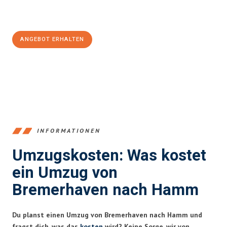
Jetzt
unverbindliches Angebot
erhalten &
100€ sparen:
ANGEBOT ERHALTEN
+4915792653384
INFORMATIONEN
Umzugskosten: Was kostet
ein Umzug von
Bremerhaven nach Hamm
Du planst einen Umzug von Bremerhaven nach Hamm und
fragst dich, was das
kosten
wird? Keine Sorge, wir von