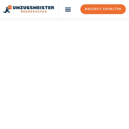
ANGEBOT ERHALTEN
UMZUGSMEISTER
SCHRÖDER
Umzug
Bremerhaven
Hamm
Ihr Umzug Bremerhaven Hamm kann so einfach sein! Erleben Sie
unseren
erstklassigen Service
und sichern Sie sich die
besten
Preise in Bremerhaven
.
Jetzt Ihr individuelles Angebot anfordern und den ersten