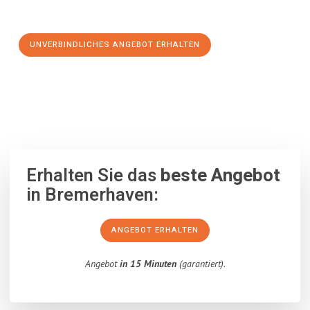
Schritt zu einem stressfreien Umzug nach Hamm machen:
UNVERBINDLICHES ANGEBOT ERHALTEN
100% unverbindlich
– Garantiert eine Antwort
innerhalb von 15
Minuten
.
Erhalten Sie das
beste Angebot
in Bremerhaven:
ANGEBOT ERHALTEN
Angebot
in 15 Minuten
(garantiert).