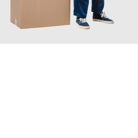
JETZT ANFRAGEN
Erleben Sie mit Umzugsmeister Schröder Bremerhaven, wie
einfach und stressfrei Ihr Umzug Bremerhaven Hamm
sein
kann. Unser Expertenteam steht bereit, um Ihnen einen
reibungslosen Übergang in Ihr neues Zuhause zu garantieren.