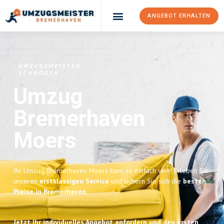
ANGEBOT ERHALTEN
UMZUGSMEISTER
SCHRÖDER
Umzug
Bremerhaven
Moers
Ihr Umzug Bremerhaven Moers kann so einfach sein! Erleben Sie
unseren
erstklassigen Service
und sichern Sie sich die
besten
Preise in Bremerhaven
.
Jetzt Ihr individuelles Angebot anfordern und den ersten