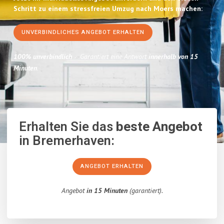
Schritt zu einem stressfreien Umzug nach Moers machen:
UNVERBINDLICHES ANGEBOT ERHALTEN
100% unverbindlich
– Garantiert eine Antwort
innerhalb von 15
Minuten
.
Erhalten Sie das
beste Angebot
in Bremerhaven:
ANGEBOT ERHALTEN
Angebot
in 15 Minuten
(garantiert).