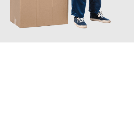
JETZT ANFRAGEN
Erleben Sie mit Umzugsmeister Schröder Bremerhaven, wie
einfach und stressfrei Ihr Umzug Bremerhaven Moers
sein
kann. Unser Expertenteam steht bereit, um Ihnen einen
reibungslosen Übergang in Ihr neues Zuhause zu garantieren.