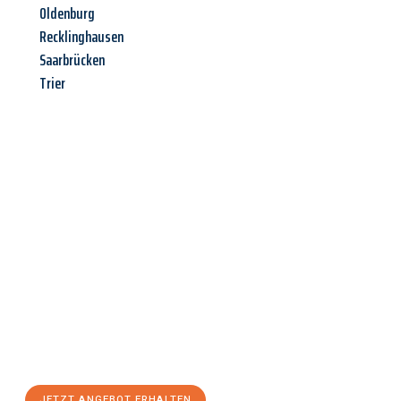
Oldenburg
Recklinghausen
Saarbrücken
Trier
Jetzt anfragen &
Angebot
mit Best-Preis
erhalten!
Schicken Sie uns jetzt Ihre unverbindliche Anfrage und sichern
Sie sich Ihr
individuelles Umzugsangebot für Ihr Anliegen in
Bremerhaven
zum Best-Preis! Nutzen Sie die Gelegenheit für
einen
stressfreien Umzug
mit maximalem Komfort:
JETZT ANGEBOT ERHALTEN