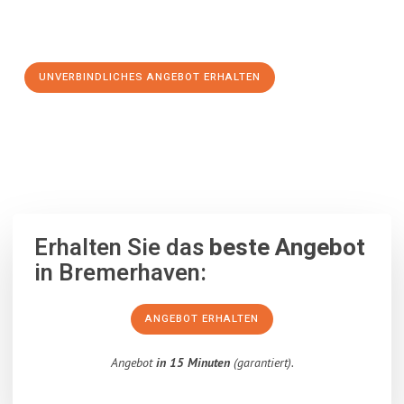
Schritt zu einem stressfreien Umzug nach Viransehir
machen:
UNVERBINDLICHES ANGEBOT ERHALTEN
100% unverbindlich
– Garantiert eine Antwort
innerhalb von 15
Minuten
.
Erhalten Sie das
beste Angebot
in Bremerhaven:
ANGEBOT ERHALTEN
Angebot
in 15 Minuten
(garantiert).