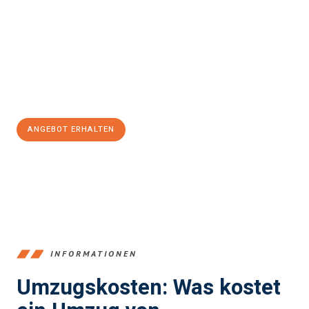
einfach und stressfrei Ihr Umzug Bremerhaven Viransehir
sein
kann. Unser Expertenteam steht bereit, um Ihnen einen
reibungslosen Übergang in Ihr neues Zuhause zu garantieren.
Jetzt
unverbindliches Angebot
erhalten &
100€ sparen:
ANGEBOT ERHALTEN
+4915792653384
INFORMATIONEN
Umzugskosten: Was kostet