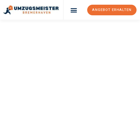
ANGEBOT ERHALTEN
UMZUGSMEISTER
SCHRÖDER
Umzug
Bremerhaven
Viransehir
Ihr Umzug Bremerhaven Viransehir kann so einfach sein! Erleben
Sie unseren
erstklassigen Service
und sichern Sie sich die
besten Preise in Bremerhaven
.
Jetzt Ihr individuelles Angebot anfordern und den ersten