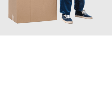
JETZT ANFRAGEN
Erleben Sie mit Umzugsmeister Schröder Bremerhaven, wie
einfach und stressfrei Ihr Umzug Bremerhaven Gebze
sein
kann. Unser Expertenteam steht bereit, um Ihnen einen
reibungslosen Übergang in Ihr neues Zuhause zu garantieren.