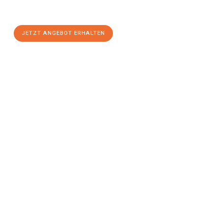
einen
stressfreien Umzug
mit maximalem Komfort:
JETZT ANGEBOT ERHALTEN