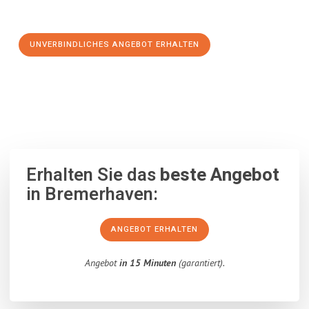
Schritt zu einem stressfreien Umzug nach Gebze machen:
UNVERBINDLICHES ANGEBOT ERHALTEN
100% unverbindlich
– Garantiert eine Antwort
innerhalb von 15
Minuten
.
Erhalten Sie das
beste Angebot
in Bremerhaven:
ANGEBOT ERHALTEN
Angebot
in 15 Minuten
(garantiert).