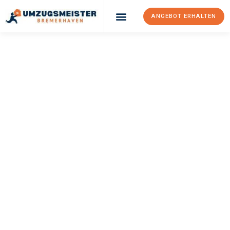
ANGEBOT ERHALTEN
UMZUGSMEISTER
SCHRÖDER
Umzug
Bremerhaven
Gebze
Ihr Umzug Bremerhaven Gebze kann so einfach sein! Erleben Sie
unseren
erstklassigen Service
und sichern Sie sich die
besten
Preise in Bremerhaven
.
Jetzt Ihr individuelles Angebot anfordern und den ersten