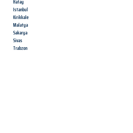
Hatay
Istanbul
Kirikkale
Malatya
Sakarya
Sivas
Trabzon
Jetzt anfragen &
Angebot
mit Best-Preis
erhalten!
Schicken Sie uns jetzt Ihre unverbindliche Anfrage und sichern
Sie sich Ihr
individuelles Umzugsangebot für Ihr Anliegen in
Bremerhaven
zum Best-Preis! Nutzen Sie die Gelegenheit für