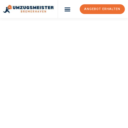
ANGEBOT ERHALTEN
UMZUGSMEISTER
SCHRÖDER
Umzug
Bremerhaven
Silivri
Ihr Umzug Bremerhaven Silivri kann so einfach sein! Erleben Sie
unseren
erstklassigen Service
und sichern Sie sich die
besten
Preise in Bremerhaven
.
Jetzt Ihr individuelles Angebot anfordern und den ersten
Schritt zu einem stressfreien Umzug nach Silivri machen: