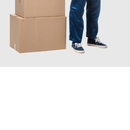
JETZT ANFRAGEN
Erleben Sie mit Umzugsmeister Schröder Bremerhaven, wie
einfach und stressfrei Ihr Umzug Bremerhaven Valencia
sein