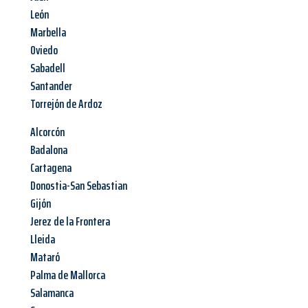
León
Marbella
Oviedo
Sabadell
Santander
Torrejón de Ardoz
Alcorcón
Badalona
Cartagena
Donostia-San Sebastian
Gijón
Jerez de la Frontera
Lleida
Mataró
Palma de Mallorca
Salamanca