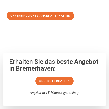
Schritt zu einem stressfreien Umzug nach Valencia machen:
UNVERBINDLICHES ANGEBOT ERHALTEN
100% unverbindlich
– Garantiert eine Antwort
innerhalb von 15
Minuten
.
Erhalten Sie das
beste Angebot
in Bremerhaven:
ANGEBOT ERHALTEN
Angebot
in 15 Minuten
(garantiert).