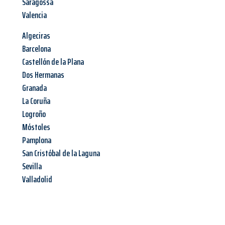
Saragossa
Valencia
Algeciras
Barcelona
Castellón de la Plana
Dos Hermanas
Granada
La Coruña
Logroño
Móstoles
Pamplona
San Cristóbal de la Laguna
Sevilla
Valladolid