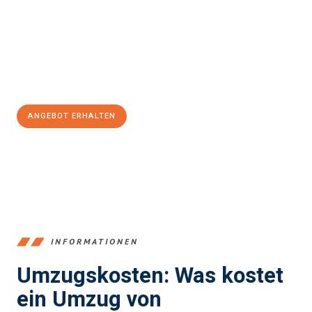
kann. Unser Expertenteam steht bereit, um Ihnen einen
reibungslosen Übergang in Ihr neues Zuhause zu garantieren.
Jetzt
unverbindliches Angebot
erhalten &
100€ sparen:
ANGEBOT ERHALTEN
+4915792653384
INFORMATIONEN
Umzugskosten: Was kostet
ein Umzug von