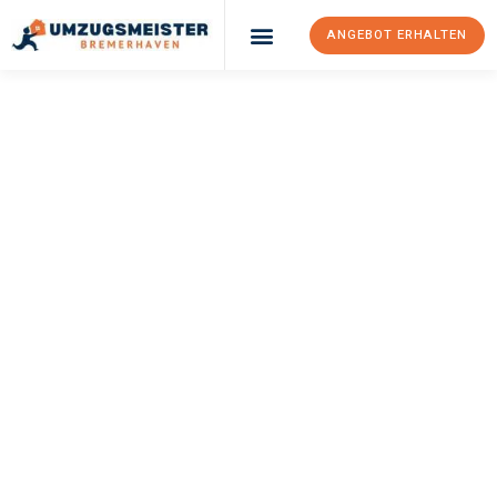
ANGEBOT ERHALTEN
UMZUGSMEISTER
SCHRÖDER
Umzug
Bremerhaven
Valencia
Ihr Umzug Bremerhaven Valencia kann so einfach sein! Erleben
Sie unseren
erstklassigen Service
und sichern Sie sich die
besten Preise in Bremerhaven
.
Jetzt Ihr individuelles Angebot anfordern und den ersten