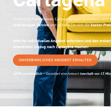
Cartagena
Ihr Umzug Bremerhaven Cartagena kann so einfach sein! 
erstklassigen Service
und sichern Sie sich die
besten Prei
Jetzt Ihr individuelles Angebot anfordern und den ersten
stressfreien Umzug nach Cartagena machen:
UNVERBINDLICHES ANGEBOT ERHALTEN
100% unverbindlich
– Garantiert eine Antwort
innerhalb von 15 Min