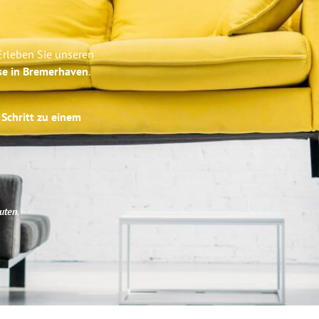
Erleben Sie unseren
se in Bremerhaven
.
 Schritt zu einem
uten
.