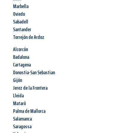
Marbella
Oviedo
Sabadell
Santander
Torrejón de Ardoz
Alcorcón
Badalona
Cartagena
Donostia-San Sebastian
Gijón
Jerez de la Frontera
Lleida
Mataró
Palma de Mallorca
Salamanca
Saragossa