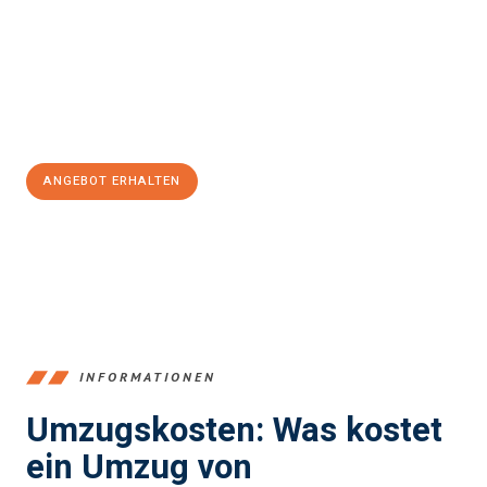
kann. Unser Expertenteam steht bereit, um Ihnen einen
reibungslosen Übergang in Ihr neues Zuhause zu garantieren.
Jetzt
unverbindliches Angebot
erhalten &
100€ sparen:
ANGEBOT ERHALTEN
+4915792653384
INFORMATIONEN
Umzugskosten: Was kostet
ein Umzug von