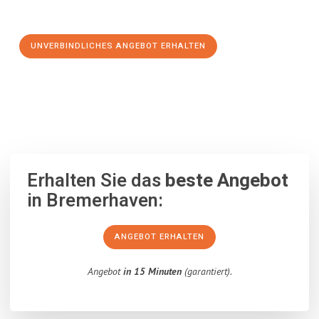
Schritt zu einem stressfreien Umzug nach Granada machen:
UNVERBINDLICHES ANGEBOT ERHALTEN
100% unverbindlich
– Garantiert eine Antwort
innerhalb von 15
Minuten
.
Erhalten Sie das
beste Angebot
in Bremerhaven:
ANGEBOT ERHALTEN
Angebot
in 15 Minuten
(garantiert).