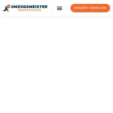
ANGEBOT ERHALTEN
UMZUGSMEISTER
SCHRÖDER
Umzug
Bremerhaven
Granada
Ihr Umzug Bremerhaven Granada kann so einfach sein! Erleben
Sie unseren
erstklassigen Service
und sichern Sie sich die
besten Preise in Bremerhaven
.
Jetzt Ihr individuelles Angebot anfordern und den ersten