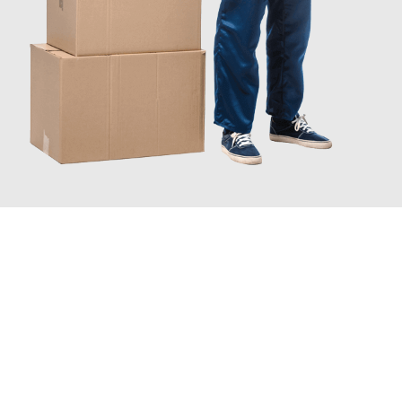
JETZT ANFRAGEN
Erleben Sie mit Umzugsmeister Schröder Bremerhaven, wie
einfach und stressfrei Ihr Umzug Bremerhaven Granada
sein