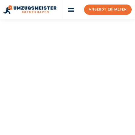
ANGEBOT ERHALTEN
UMZUGSMEISTER
SCHRÖDER
Umzug
Bremerhaven
Utrecht
Ihr Umzug Bremerhaven Utrecht kann so einfach sein! Erleben
Sie unseren
erstklassigen Service
und sichern Sie sich die
besten Preise in Bremerhaven
.
Jetzt Ihr individuelles Angebot anfordern und den ersten