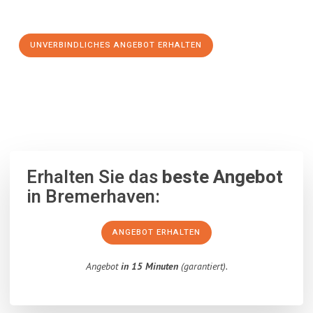
Schritt zu einem stressfreien Umzug nach Utrecht machen:
UNVERBINDLICHES ANGEBOT ERHALTEN
100% unverbindlich
– Garantiert eine Antwort
innerhalb von 15
Minuten
.
Erhalten Sie das
beste Angebot
in Bremerhaven:
ANGEBOT ERHALTEN
Angebot
in 15 Minuten
(garantiert).