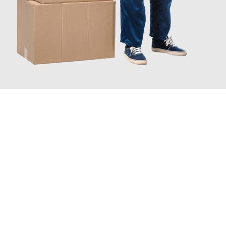
JETZT ANFRAGEN
Erleben Sie mit Umzugsmeister Schröder Bremerhaven, wie
einfach und stressfrei Ihr Umzug Bremerhaven Utrecht
sein
kann. Unser Expertenteam steht bereit, um Ihnen einen
reibungslosen Übergang in Ihr neues Zuhause zu garantieren.