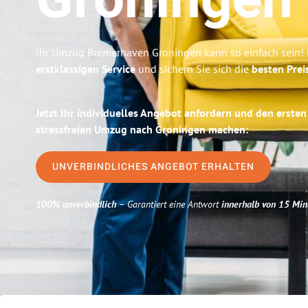
Groningen
Ihr Umzug Bremerhaven Groningen kann so einfach sein! 
erstklassigen Service
und sichern Sie sich die
besten Prei
Jetzt Ihr individuelles Angebot anfordern und den ersten
stressfreien Umzug nach Groningen machen:
UNVERBINDLICHES ANGEBOT ERHALTEN
100% unverbindlich
– Garantiert eine Antwort
innerhalb von 15 Min