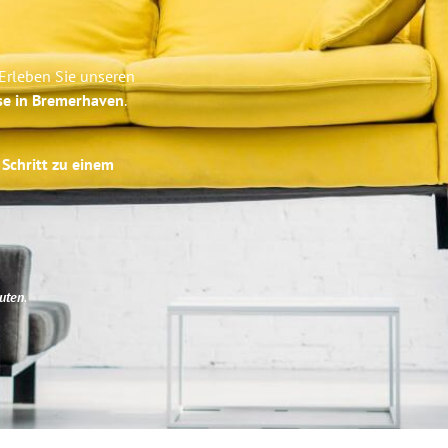
Erleben Sie unseren
se in Bremerhaven
.
 Schritt zu einem
uten
.