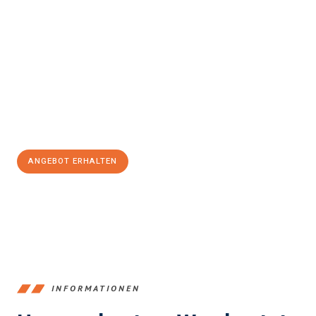
Erleben Sie mit Umzugsmeister Schröder Bremerhaven, wie
einfach und stressfrei Ihr Umzug Bremerhaven
Thessaloniki
sein kann. Unser Expertenteam steht bereit, um
Ihnen einen reibungslosen Übergang in Ihr neues Zuhause zu
garantieren.
Jetzt
unverbindliches Angebot
erhalten &
100€ sparen:
ANGEBOT ERHALTEN
+4915792653384
INFORMATIONEN