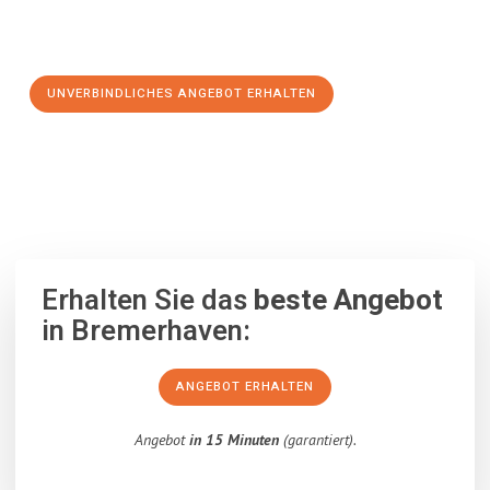
Schritt zu einem stressfreien Umzug nach Thessaloniki
machen:
UNVERBINDLICHES ANGEBOT ERHALTEN
100% unverbindlich
– Garantiert eine Antwort
innerhalb von 15
Minuten
.
Erhalten Sie das
beste Angebot
in Bremerhaven:
ANGEBOT ERHALTEN
Angebot
in 15 Minuten
(garantiert).