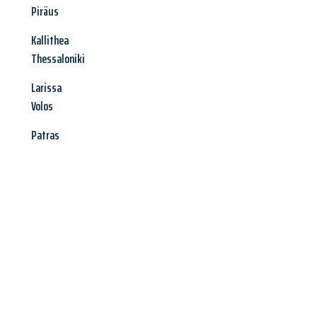
Piräus
Kallithea
Thessaloniki
Larissa
Volos
Patras
Jetzt anfragen &
Angebot
mit Best-Preis
erhalten!
Schicken Sie uns jetzt Ihre unverbindliche Anfrage und sichern