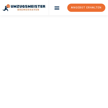
ANGEBOT ERHALTEN
UMZUGSMEISTER
SCHRÖDER
Umzug
Bremerhaven
Thessaloniki
Ihr Umzug Bremerhaven Thessaloniki kann so einfach sein!
Erleben Sie unseren
erstklassigen Service
und sichern Sie sich
die
besten Preise in Bremerhaven
.
Jetzt Ihr individuelles Angebot anfordern und den ersten