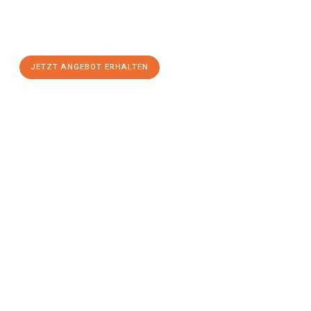
Sie sich Ihr
individuelles Umzugsangebot für Ihr Anliegen in
Bremerhaven
zum Best-Preis! Nutzen Sie die Gelegenheit für
einen
stressfreien Umzug
mit maximalem Komfort:
JETZT ANGEBOT ERHALTEN