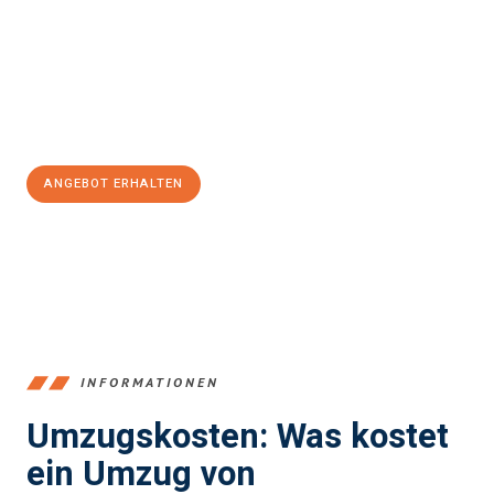
kann. Unser Expertenteam steht bereit, um Ihnen einen
reibungslosen Übergang in Ihr neues Zuhause zu garantieren.
Jetzt
unverbindliches Angebot
erhalten &
100€ sparen:
ANGEBOT ERHALTEN
+4915792653384
INFORMATIONEN
Umzugskosten: Was kostet
ein Umzug von