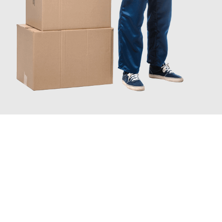
JETZT ANFRAGEN
Erleben Sie mit Umzugsmeister Schröder Bremerhaven, wie
einfach und stressfrei Ihr Umzug Bremerhaven Peristeri
sein