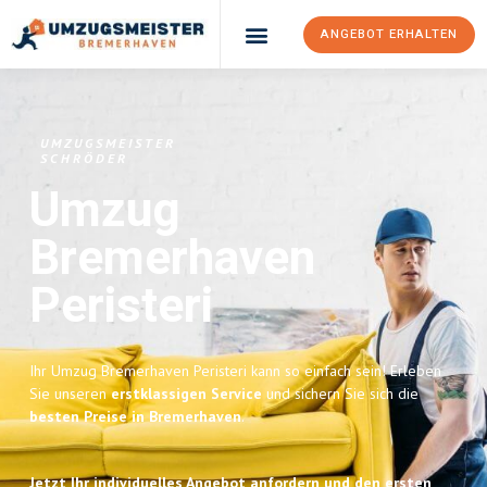
ANGEBOT ERHALTEN
UMZUGSMEISTER
SCHRÖDER
Umzug
Bremerhaven
Peristeri
Ihr Umzug Bremerhaven Peristeri kann so einfach sein! Erleben
Sie unseren
erstklassigen Service
und sichern Sie sich die
besten Preise in Bremerhaven
.
Jetzt Ihr individuelles Angebot anfordern und den ersten