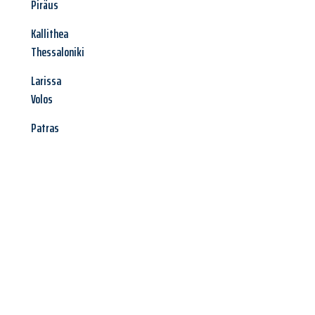
Piräus
Kallithea
Thessaloniki
Larissa
Volos
Patras
Jetzt anfragen &
Angebot
mit Best-Preis
erhalten!
Schicken Sie uns jetzt Ihre unverbindliche Anfrage und sichern
Sie sich Ihr
individuelles Umzugsangebot für Ihr Anliegen in