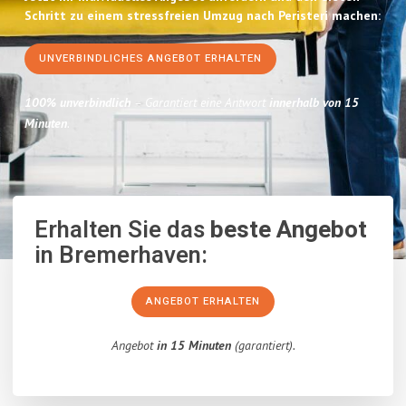
Schritt zu einem stressfreien Umzug nach Peristeri machen:
UNVERBINDLICHES ANGEBOT ERHALTEN
100% unverbindlich
– Garantiert eine Antwort
innerhalb von 15
Minuten
.
Erhalten Sie das
beste Angebot
in Bremerhaven:
ANGEBOT ERHALTEN
Angebot
in 15 Minuten
(garantiert).