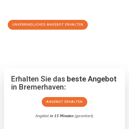
Schritt zu einem stressfreien Umzug nach Wettingen
machen:
UNVERBINDLICHES ANGEBOT ERHALTEN
100% unverbindlich
– Garantiert eine Antwort
innerhalb von 15
Minuten
.
Erhalten Sie das
beste Angebot
in Bremerhaven:
ANGEBOT ERHALTEN
Angebot
in 15 Minuten
(garantiert).