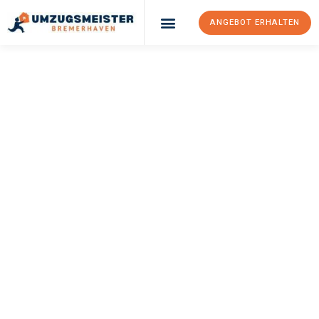
ANGEBOT ERHALTEN
UMZUGSMEISTER
SCHRÖDER
Umzug
Bremerhaven
Wettingen
Ihr Umzug Bremerhaven Wettingen kann so einfach sein! Erleben
Sie unseren
erstklassigen Service
und sichern Sie sich die
besten Preise in Bremerhaven
.
Jetzt Ihr individuelles Angebot anfordern und den ersten