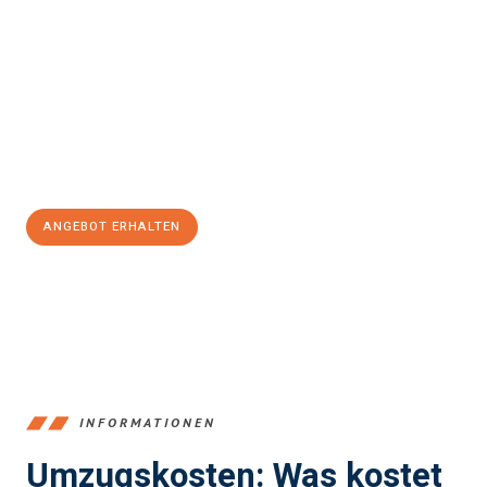
einfach und stressfrei Ihr Umzug Bremerhaven
Wettingen
sein kann. Unser Expertenteam steht bereit, um Ihnen
einen reibungslosen Übergang in Ihr neues Zuhause zu
garantieren.
Jetzt
unverbindliches Angebot
erhalten &
100€ sparen:
ANGEBOT ERHALTEN
+4915792653384
INFORMATIONEN
Umzugskosten: Was kostet