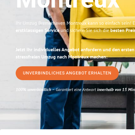
Montreux
Ihr Umzug Bremerhaven Montreux kann so einfach sein! E
erstklassigen Service
und sichern Sie sich die
besten Prei
Jetzt Ihr individuelles Angebot anfordern und den ersten
stressfreien Umzug nach Montreux machen:
UNVERBINDLICHES ANGEBOT ERHALTEN
100% unverbindlich
– Garantiert eine Antwort
innerhalb von 15 Min