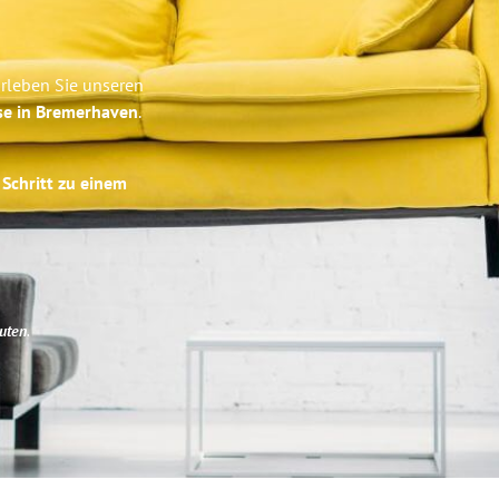
rleben Sie unseren
se in Bremerhaven
.
 Schritt zu einem
uten
.