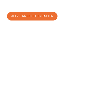
einen
stressfreien Umzug
mit maximalem Komfort:
JETZT ANGEBOT ERHALTEN