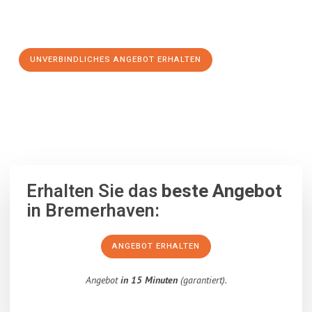
Schritt zu einem stressfreien Umzug nach Temeswar
machen:
UNVERBINDLICHES ANGEBOT ERHALTEN
100% unverbindlich
– Garantiert eine Antwort
innerhalb von 15
Minuten
.
Erhalten Sie das
beste Angebot
in Bremerhaven:
ANGEBOT ERHALTEN
Angebot
in 15 Minuten
(garantiert).