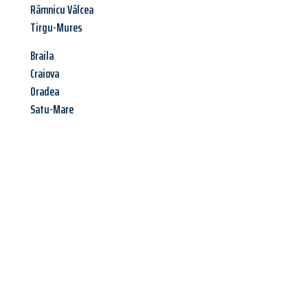
Râmnicu Vâlcea
Tirgu-Mures
Braila
Craiova
Oradea
Satu-Mare
Jetzt anfragen &
Angebot
mit Best-Preis
erhalten!
Schicken Sie uns jetzt Ihre unverbindliche Anfrage und sichern
Sie sich Ihr
individuelles Umzugsangebot für Ihr Anliegen in
Bremerhaven
zum Best-Preis! Nutzen Sie die Gelegenheit für