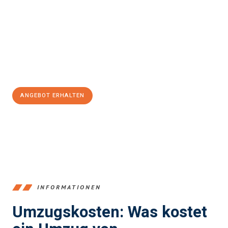
einfach und stressfrei Ihr Umzug Bremerhaven Temeswar
sein
kann. Unser Expertenteam steht bereit, um Ihnen einen
reibungslosen Übergang in Ihr neues Zuhause zu garantieren.
Jetzt
unverbindliches Angebot
erhalten &
100€ sparen:
ANGEBOT ERHALTEN
+4915792653384
INFORMATIONEN
Umzugskosten: Was kostet