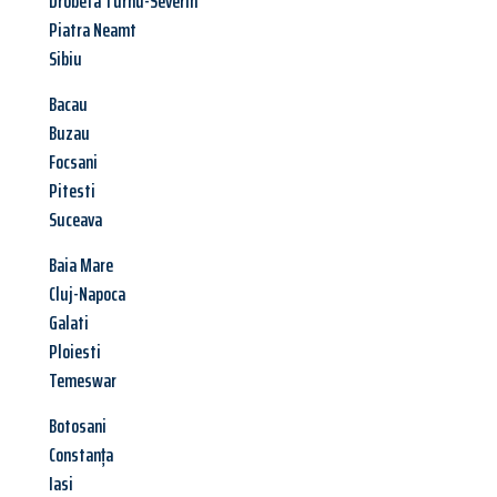
Drobeta Turnu-Severin
Piatra Neamt
Sibiu
Bacau
Buzau
Focsani
Pitesti
Suceava
Baia Mare
Cluj-Napoca
Galati
Ploiesti
Temeswar
Botosani
Constanța
Iasi