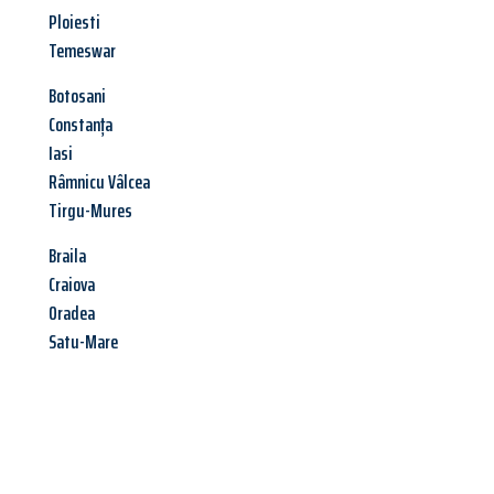
Ploiesti
Temeswar
Botosani
Constanța
Iasi
Râmnicu Vâlcea
Tirgu-Mures
Braila
Craiova
Oradea
Satu-Mare