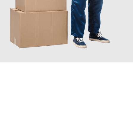
JETZT ANFRAGEN
Erleben Sie mit Umzugsmeister Schröder Bremerhaven, wie
einfach und stressfrei Ihr Umzug Bremerhaven Focsani
sein
kann. Unser Expertenteam steht bereit, um Ihnen einen