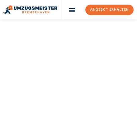
ANGEBOT ERHALTEN
UMZUGSMEISTER
SCHRÖDER
Umzug
Bremerhaven
Focsani
Ihr Umzug Bremerhaven Focsani kann so einfach sein! Erleben
Sie unseren
erstklassigen Service
und sichern Sie sich die
besten Preise in Bremerhaven
.
Jetzt Ihr individuelles Angebot anfordern und den ersten