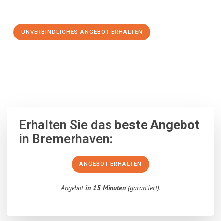
Schritt zu einem stressfreien Umzug nach Focsani machen:
UNVERBINDLICHES ANGEBOT ERHALTEN
100% unverbindlich
– Garantiert eine Antwort
innerhalb von 15
Minuten
.
Erhalten Sie das
beste Angebot
in Bremerhaven:
ANGEBOT ERHALTEN
Angebot
in 15 Minuten
(garantiert).