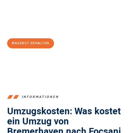
reibungslosen Übergang in Ihr neues Zuhause zu garantieren.
Jetzt
unverbindliches Angebot
erhalten &
100€ sparen:
ANGEBOT ERHALTEN
+4915792653384
INFORMATIONEN
Umzugskosten: Was kostet
ein Umzug von
Bremerhaven nach Focsani