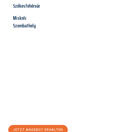
Székesfehérvár
Miskolc
Szombathely
Jetzt anfragen &
Angebot
mit Best-Preis
erhalten!
Schicken Sie uns jetzt Ihre unverbindliche Anfrage und sichern
Sie sich Ihr
individuelles Umzugsangebot für Ihr Anliegen in
Bremerhaven
zum Best-Preis! Nutzen Sie die Gelegenheit für
einen
stressfreien Umzug
mit maximalem Komfort:
JETZT ANGEBOT ERHALTEN