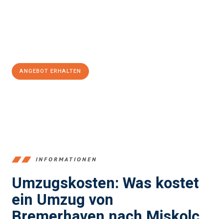
reibungslosen Übergang in Ihr neues Zuhause zu garantieren.
Jetzt
unverbindliches Angebot
erhalten &
100€ sparen:
ANGEBOT ERHALTEN
+4915792653384
INFORMATIONEN
Umzugskosten: Was kostet
ein Umzug von
Bremerhaven nach Miskolc