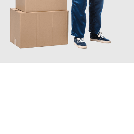
JETZT ANFRAGEN
Erleben Sie mit Umzugsmeister Schröder Bremerhaven, wie
einfach und stressfrei Ihr Umzug Bremerhaven Miskolc
sein
kann. Unser Expertenteam steht bereit, um Ihnen einen