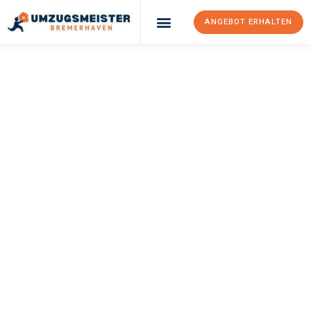
ANGEBOT ERHALTEN
UMZUGSMEISTER
SCHRÖDER
Umzug
Bremerhaven
Miskolc
Ihr Umzug Bremerhaven Miskolc kann so einfach sein! Erleben
Sie unseren
erstklassigen Service
und sichern Sie sich die
besten Preise in Bremerhaven
.
Jetzt Ihr individuelles Angebot anfordern und den ersten