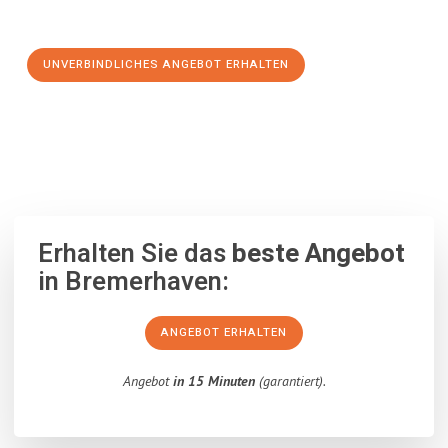
Schritt zu einem stressfreien Umzug nach Miskolc machen:
UNVERBINDLICHES ANGEBOT ERHALTEN
100% unverbindlich
– Garantiert eine Antwort
innerhalb von 15
Minuten
.
Erhalten Sie das
beste Angebot
in Bremerhaven:
ANGEBOT ERHALTEN
Angebot
in 15 Minuten
(garantiert).