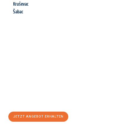
Kruševac
Šabac
Jetzt anfragen &
Angebot
mit Best-Preis
erhalten!
Schicken Sie uns jetzt Ihre unverbindliche Anfrage und sichern
Sie sich Ihr
individuelles Umzugsangebot für Ihr Anliegen in
Bremerhaven
zum Best-Preis! Nutzen Sie die Gelegenheit für
einen
stressfreien Umzug
mit maximalem Komfort:
JETZT ANGEBOT ERHALTEN