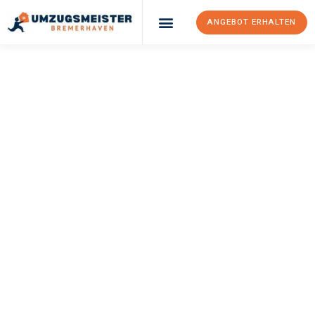
ANGEBOT ERHALTEN
UMZUGSMEISTER
SCHRÖDER
Umzug
Bremerhaven
Šabac
Ihr Umzug Bremerhaven Šabac kann so einfach sein! Erleben Sie
unseren
erstklassigen Service
und sichern Sie sich die
besten
Preise in Bremerhaven
.
Jetzt Ihr individuelles Angebot anfordern und den ersten
Schritt zu einem stressfreien Umzug nach Šabac machen: