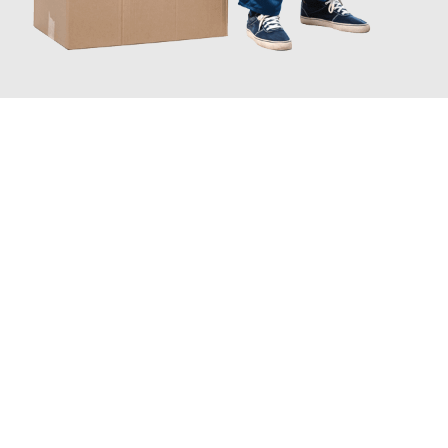
JETZT ANFRAGEN
Erleben Sie mit Umzugsmeister Schröder Bremerhaven, wie
einfach und stressfrei Ihr Umzug Bremerhaven Šabac
sein
kann. Unser Expertenteam steht bereit, um Ihnen einen
reibungslosen Übergang in Ihr neues Zuhause zu garantieren.
Jetzt
unverbindliches Angebot
erhalten &
100€ sparen: