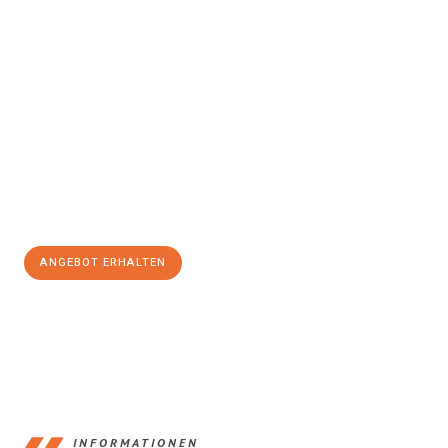
Erleben Sie mit Umzugsmeister Schröder Bremerhaven, wie
einfach und stressfrei Ihr Umzug Bremerhaven Saint-
Étienne
sein kann. Unser Expertenteam steht bereit, um Ihnen
einen reibungslosen Übergang in Ihr neues Zuhause zu
garantieren.
Jetzt
unverbindliches Angebot
erhalten &
100€ sparen:
ANGEBOT ERHALTEN
+4915792653384
INFORMATIONEN