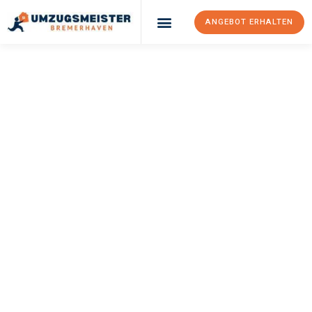
ANGEBOT ERHALTEN
UMZUGSMEISTER
SCHRÖDER
Umzug
Bremerhaven
Saint-Étienne
Ihr Umzug Bremerhaven Saint-Étienne kann so einfach sein!
Erleben Sie unseren
erstklassigen Service
und sichern Sie sich
die
besten Preise in Bremerhaven
.
Jetzt Ihr individuelles Angebot anfordern und den ersten