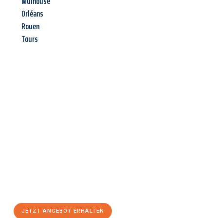
Mulhouse
Orléans
Rouen
Tours
Jetzt anfragen &
Angebot
mit Best-Preis
erhalten!
Schicken Sie uns jetzt Ihre unverbindliche Anfrage und sichern
Sie sich Ihr
individuelles Umzugsangebot für Ihr Anliegen in
Bremerhaven
zum Best-Preis! Nutzen Sie die Gelegenheit für
einen
stressfreien Umzug
mit maximalem Komfort:
JETZT ANGEBOT ERHALTEN