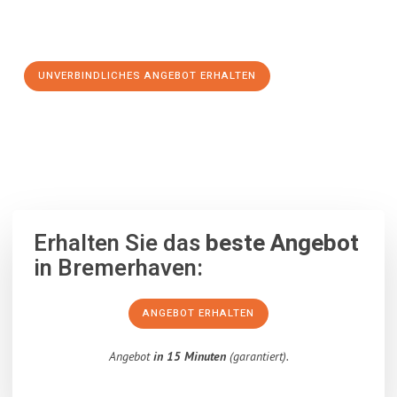
Schritt zu einem stressfreien Umzug nach Saint-Étienne
machen:
UNVERBINDLICHES ANGEBOT ERHALTEN
100% unverbindlich
– Garantiert eine Antwort
innerhalb von 15
Minuten
.
Erhalten Sie das
beste Angebot
in Bremerhaven:
ANGEBOT ERHALTEN
Angebot
in 15 Minuten
(garantiert).