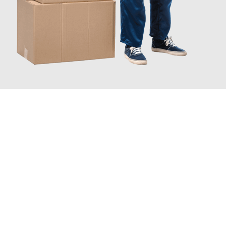
JETZT ANFRAGEN
Erleben Sie mit Umzugsmeister Schröder Bremerhaven, wie
einfach und stressfrei Ihr Umzug Bremerhaven Kuopio
sein
kann. Unser Expertenteam steht bereit, um Ihnen einen
reibungslosen Übergang in Ihr neues Zuhause zu garantieren.