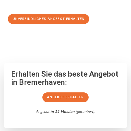
Schritt zu einem stressfreien Umzug nach Kuopio machen:
UNVERBINDLICHES ANGEBOT ERHALTEN
100% unverbindlich
– Garantiert eine Antwort
innerhalb von 15
Minuten
.
Erhalten Sie das
beste Angebot
in Bremerhaven:
ANGEBOT ERHALTEN
Angebot
in 15 Minuten
(garantiert).