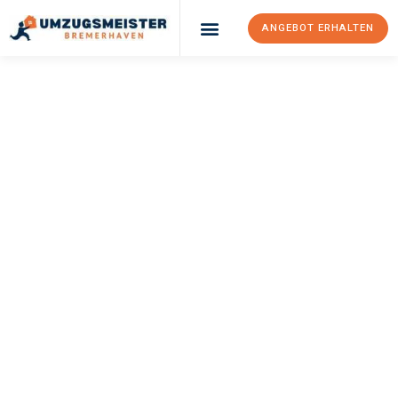
ANGEBOT ERHALTEN
UMZUGSMEISTER
SCHRÖDER
Umzug
Bremerhaven
Kuopio
Ihr Umzug Bremerhaven Kuopio kann so einfach sein! Erleben
Sie unseren
erstklassigen Service
und sichern Sie sich die
besten Preise in Bremerhaven
.
Jetzt Ihr individuelles Angebot anfordern und den ersten