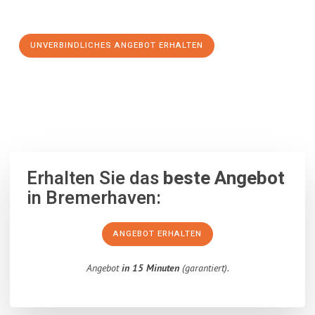
Schritt zu einem stressfreien Umzug nach Randers machen:
UNVERBINDLICHES ANGEBOT ERHALTEN
100% unverbindlich
– Garantiert eine Antwort
innerhalb von 15
Minuten
.
Erhalten Sie das
beste Angebot
in Bremerhaven:
ANGEBOT ERHALTEN
Angebot
in 15 Minuten
(garantiert).