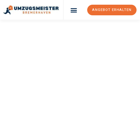
ANGEBOT ERHALTEN
UMZUGSMEISTER
SCHRÖDER
Umzug
Bremerhaven
Randers
Ihr Umzug Bremerhaven Randers kann so einfach sein! Erleben
Sie unseren
erstklassigen Service
und sichern Sie sich die
besten Preise in Bremerhaven
.
Jetzt Ihr individuelles Angebot anfordern und den ersten