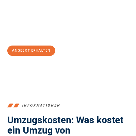
kann. Unser Expertenteam steht bereit, um Ihnen einen
reibungslosen Übergang in Ihr neues Zuhause zu garantieren.
Jetzt
unverbindliches Angebot
erhalten &
100€ sparen:
ANGEBOT ERHALTEN
+4915792653384
INFORMATIONEN
Umzugskosten: Was kostet
ein Umzug von