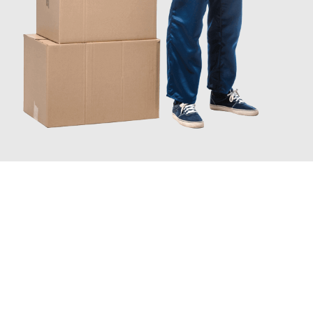
JETZT ANFRAGEN
Erleben Sie mit Umzugsmeister Schröder Bremerhaven, wie
einfach und stressfrei Ihr Umzug Bremerhaven Randers
sein